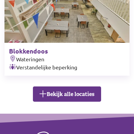
Blokkendoos
Wateringen
Verstandelijke beperking
Bekijk alle locaties
Leaflet
|
©
OpenStreetMap
contributors
+
Footer
−