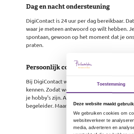
Dag en nacht ondersteuning
DigiContact is 24 uur per dag bereikbaar. Da
waar je meteen antwoord op wilt hebben. Je
spontaan, gewoon op het moment dat je ons n
praten.
Persoonlijk contact
Bij DigiContact werken professionele begelei
Toestemming
kennen. Zodat we bijvoorbeeld weten welke 
je hobby's zijn. Als je al bij Philadelphia 
Deze website maakt gebruik
begeleider. Maar de informatie die je met ons
We gebruiken cookies om cont
websiteverkeer te analyseren
media, adverteren en analys