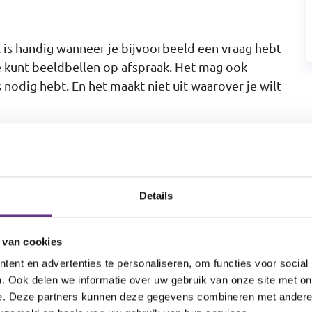
t is handig wanneer je bijvoorbeeld een vraag hebt
 kunt beeldbellen op afspraak. Het mag ook
odig hebt. En het maakt niet uit waarover je wilt
ders. Wij vinden het belangrijk om jou te leren
Details
medicijnen je nodig hebt. Of waar je werkt en wat
zorg ontvang dan houden we contact met jouw
 van cookies
 deelt blijft natuurlijk tussen jou en ons.
ent en advertenties te personaliseren, om functies voor social
. Ook delen we informatie over uw gebruik van onze site met on
e. Deze partners kunnen deze gegevens combineren met andere i