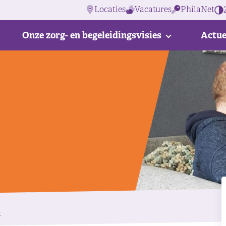
Locaties
Vacatures
PhilaNet
Onze zorg- en begeleidingsvisies
Actue
t