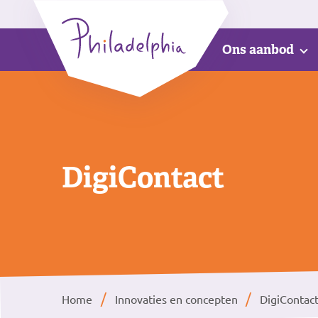
Ons aanbod
DigiContact
Home
Innovaties en concepten
DigiContac