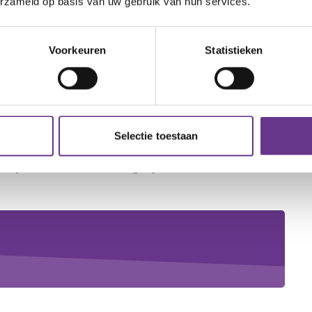
erzameld op basis van uw gebruik van hun services.
Voorkeuren
Statistieken
, is welkom bij DigiContact. Je hebt genoeg aan
t internetverbinding. Natuurlijk helpen we je met
 hou je niet van beeldbellen? Dan kun je ook
Selectie toestaan
 meer wilt weten over DigiContact of Mijn
pen je verder met de mogelijkheden.