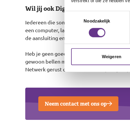
verstrekt of die ze hebben v
Wil jij ook DigiContact?
Toestemmingsselectie
Noodzakelijk
Iedereen die soms ondersteuning nodig heeft
een computer, laptop, telefoon of tablet me
de aansluiting en instructie.
Heb je geen goede spullen of verbinding? Of
Weigeren
gewoon bellen met DigiContact. Neem als je
Netwerk gerust contact met ons op. Wij hel
Neem contact met ons op