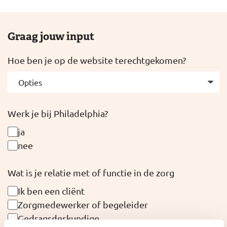
Graag jouw input
Leave
Hoe ben je op de website terechtgekomen?
this
field
blank
Werk je bij Philadelphia?
ja
nee
Wat is je relatie met of functie in de zorg
Ik ben een cliënt
Zorgmedewerker of begeleider
Gedragsdeskundige