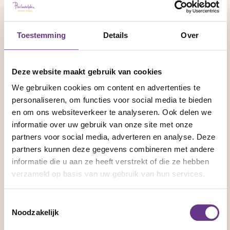
Verpleegkundige
Vaktherapeut
Werkzaam in het onderwijs
Toestemming
Details
Over
Vrijwilliger
Verwant
Deze website maakt gebruik van cookies
Anders, graag hieronder invullen welke
We gebruiken cookies om content en advertenties te
personaliseren, om functies voor social media te bieden
(Optioneel)
Welke andere functie of relatie?
en om ons websiteverkeer te analyseren. Ook delen we
informatie over uw gebruik van onze site met onze
partners voor social media, adverteren en analyse. Deze
partners kunnen deze gegevens combineren met andere
Hoe lang werk je met Muziekwerktzo!
informatie die u aan ze heeft verstrekt of die ze hebben
Ik zie het voor het eerst
verzameld op basis van uw gebruik van hun services.
Ik heb er al eens vaker mee gewerkt
Ik gebruik het regelmatig
Toestemmingsselectie
Noodzakelijk
Hoe ervaar je de gebruiksvriendelijkheid van deze