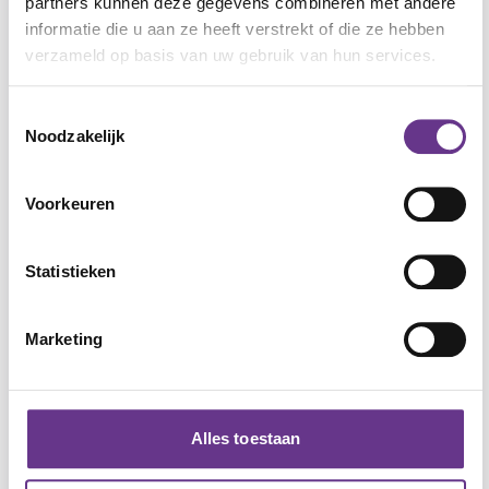
partners kunnen deze gegevens combineren met andere
informatie die u aan ze heeft verstrekt of die ze hebben
verzameld op basis van uw gebruik van hun services.
Aangeboren beperkingen
Autisme
Toestemmingsselectie
Noodzakelijk
Downsyndroom
Epilepsie
Voorkeuren
Fragiele x Syndroom
Prader-willi-syndroom
Statistieken
Williams syndroom
Marketing
Niet-aangeboren beperkingen en
aandoeningen
Zintuiglijke beperkingen
Alles toestaan