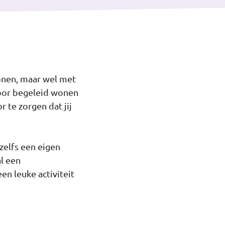
wonen, maar wel met
 voor begeleid wonen
 te zorgen dat jij
zelfs een eigen
l een
n leuke activiteit