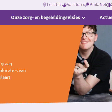
Locaties
Vacatures
PhilaNet
Onze zorg- en begeleidingsvisies
Actue
e graag
locaties van
laar!