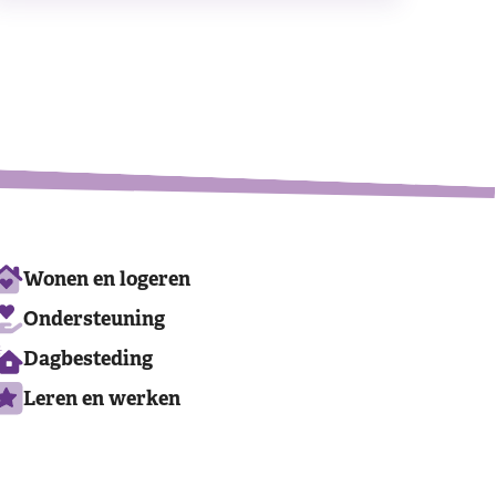
Leaflet
|
©
OpenStreetMap
contributors
Ons
Wonen en logeren
aanbod
Ondersteuning
Dagbesteding
Leren en werken