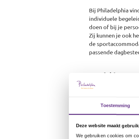
Bij Philadelphia vin
individuele begelei
doen of bij je perso
Zij kunnen je ook he
de sportaccommodati
passende dagbeste
Begeleid wonen o
Niet iedereen heeft
op loopafstand van 
Toestemming
treinstation of bus
op zoek gaan naar e
Deze website maakt gebruik
We gebruiken cookies om cont