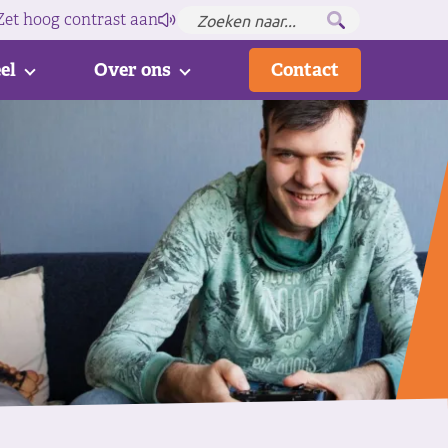
Zet hoog contrast
aan
el
Over ons
Contact