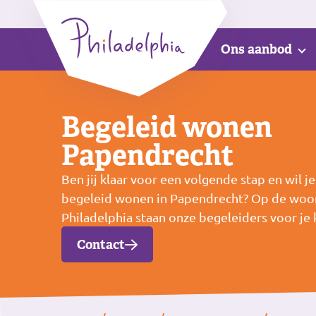
Ons aanbod
Begeleid wonen
Papendrecht
Ben jij klaar voor een volgende stap en wil j
begeleid wonen in Papendrecht? Op de woon
Philadelphia staan onze begeleiders voor je k
Contact