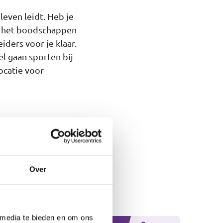
leven leidt. Heb je
ij het boodschappen
iders voor je klaar.
el gaan sporten bij
ocatie voor
o wil de een graag
jk vindt dat er een
Over
tiegids
. Hier kun je
g die bij jou past.
 media te bieden en om ons