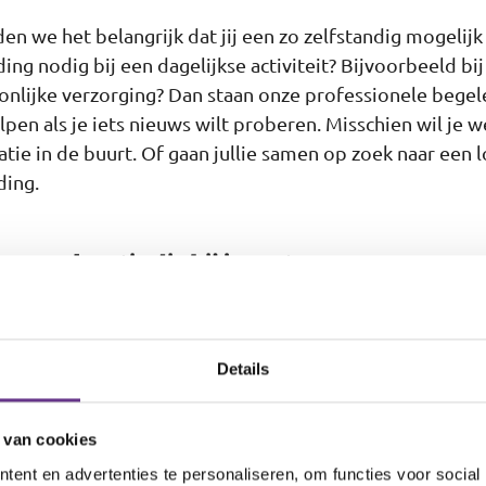
den we het belangrijk dat jij een zo zelfstandig mogelijk 
ding nodig bij een dagelijkse activiteit? Bijvoorbeeld b
onlijke verzorging? Dan staan onze professionele begele
lpen als je iets nieuws wilt proberen. Misschien wil je w
e in de buurt. Of gaan jullie samen op zoek naar een l
ding.
p een locatie die bij je past
 dezelfde behoeftes als het om een woonlocatie gaat. Z
het centrum wonen. Terwijl de ander het vooral belangri
Details
halte in de buurt is. Neem daarom een kijkje in onze
loca
en locatie voor begeleid wonen in Papendorp of omgevin
 van cookies
ent en advertenties te personaliseren, om functies voor social