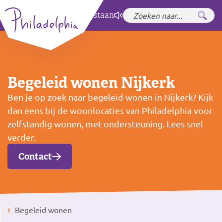
Zet hoog contrast
aan
Begeleid wonen Nijkerk
Ben je op zoek naar begeleid wonen in Nijkerk? Kijk
dan eens bij de woonlocaties van Philadelphia voor
zelfstandig wonen, met ondersteuning. Lees snel
verder.
Contact
Begeleid wonen