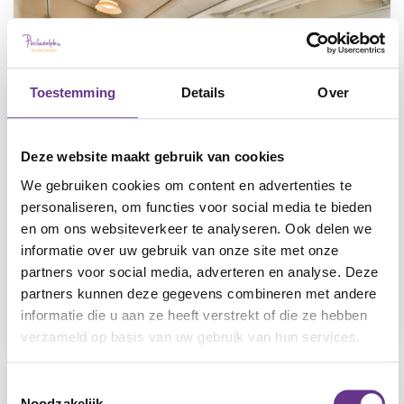
Toestemming
Details
Over
Deze website maakt gebruik van cookies
We gebruiken cookies om content en advertenties te
personaliseren, om functies voor social media te bieden
en om ons websiteverkeer te analyseren. Ook delen we
Boerderij Groot Schutterhoef
informatie over uw gebruik van onze site met onze
Leusden
partners voor social media, adverteren en analyse. Deze
Ouderen, Verstandelijke beperking, Ernstige
partners kunnen deze gegevens combineren met andere
meervoudige beperking
informatie die u aan ze heeft verstrekt of die ze hebben
verzameld op basis van uw gebruik van hun services.
Toestemmingsselectie
Noodzakelijk