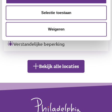
Selectie toestaan
Weigeren
Haemstedehof
Vlaardingen
Verstandelijke beperking
Bekijk alle locaties
Leaflet
|
©
OpenStreetMap
contributors
+
Footer
−