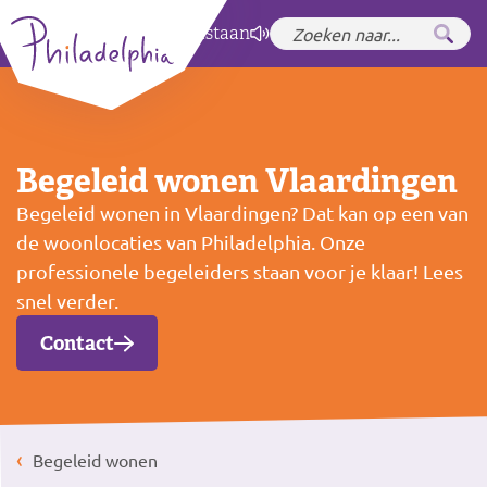
Zet hoog contrast
aan
Begeleid wonen Vlaardingen
Begeleid wonen in Vlaardingen? Dat kan op een van
de woonlocaties van Philadelphia. Onze
professionele begeleiders staan voor je klaar! Lees
snel verder.
Contact
Begeleid wonen