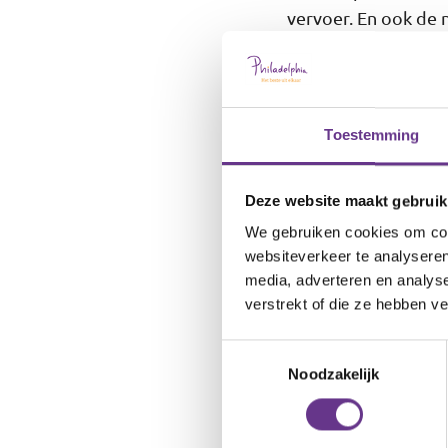
vervoer. En ook de n
het mooie historisc
Enkhuizen kunt kop
Is begeleid wonen E
Toestemming
een lichte verstande
ouder bent hebben w
Deze website maakt gebruik
zorg.
We gebruiken cookies om cont
websiteverkeer te analyseren
Heb je nog vrag
media, adverteren en analys
verstrekt of die ze hebben v
Heb je nog vragen o
Toestemmingsselectie
stap. Dat doe je ni
Noodzakelijk
Bel gratis 0800 - 0