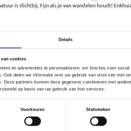
atuur is dichtbij. Fijn als je van wandelen houdt! Enkhu
he centrum. Met veel bijzondere winkels waar je special
en.
nkhuizen echt iets voor jou? Je mag bij Philadelphia be
Details
lijke beperking of een verstandelijke beperking hebt. E
e plek voor je. Je hebt wel een indicatie nodig vanuit
 van cookies
ent en advertenties te personaliseren, om functies voor social
. Ook delen we informatie over uw gebruik van onze site met on
en?
e. Deze partners kunnen deze gegevens combineren met andere i
erzameld op basis van uw gebruik van hun services.
ver begeleid wonen in Enkhuizen? Heel logisch, want ve
et zomaar. Het
cliëntbureau
van Philadelphia helpt je gra
Voorkeuren
Statistieken
830. Op de contactpagina staan onze openingstijden.