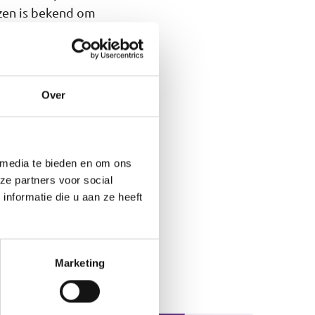
izen is bekend om
e producten uit
geleid wonen als je
Over
n ook als je wat
 de Wet langdurige
 media te bieden en om ons
ze partners voor social
nformatie die u aan ze heeft
rhuizen is een grote
ag met al je vragen.
Marketing