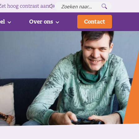
Zet hoog contrast
aan
el
Over ons
Contact