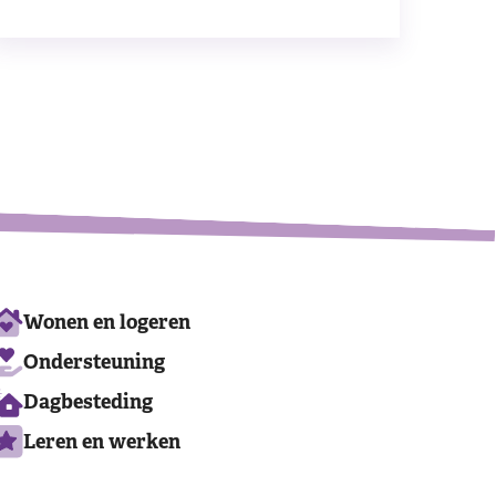
Leaflet
|
©
OpenStreetMap
contributors
Ons
Wonen en logeren
aanbod
Ondersteuning
Dagbesteding
Leren en werken