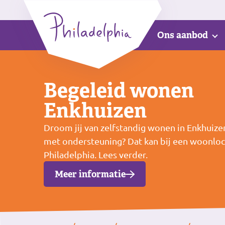
Ons aanbod
Begeleid wonen
Enkhuizen
Droom jij van zelfstandig wonen in Enkhuize
met ondersteuning? Dat kan bij een woonloc
Philadelphia. Lees verder.
Meer informatie