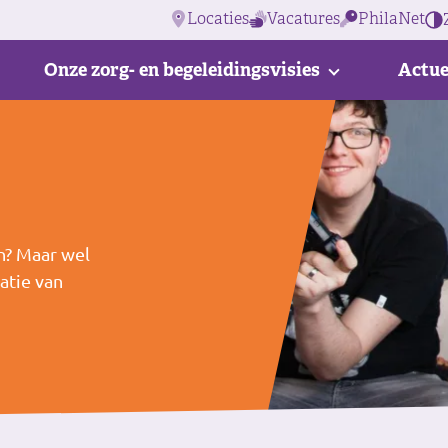
Locaties
Vacatures
PhilaNet
Onze zorg- en begeleidingsvisies
Actue
n? Maar wel
atie van