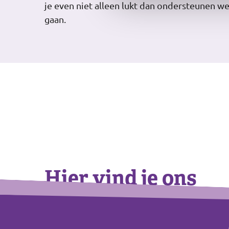
je even niet alleen lukt dan ondersteunen w
gaan.
Hier vind je ons
Footer
+