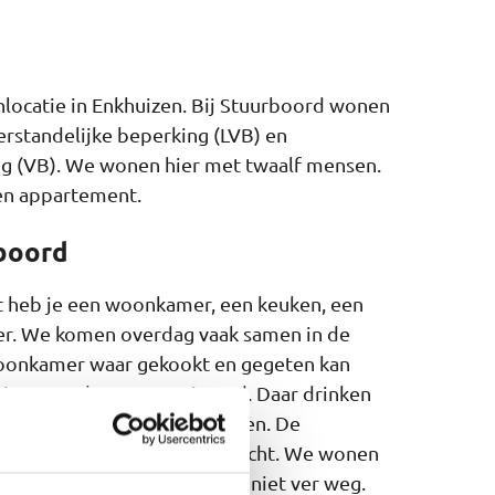
locatie in Enkhuizen. Bij Stuurboord wonen
erstandelijke beperking (LVB) en
ng (VB). We wonen hier met twaalf mensen.
en appartement.
boord
t heb je een woonkamer, een keuken, een
r. We komen overdag vaak samen in de
onkamer waar gekookt en gegeten kan
eiten worden georganiseerd. Daar drinken
aatje. En doen we activiteiten. De
le dag aanwezig. Ook in de nacht. We wonen
 Enkhuizen. De winkels zijn niet ver weg.