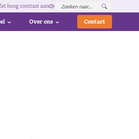
Zet hoog contrast
aan
el
Over ons
Contact