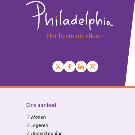
−
Ons aanbod
Wonen
Logeren
Ondersteuning