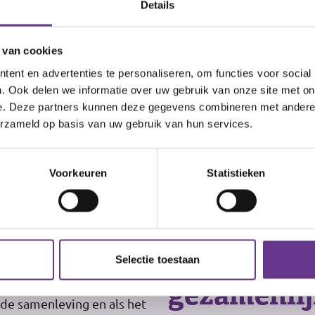
Details
Stuurboord 5
Adres
1602 CC Enkhuizen
 van cookies
ent en advertenties te personaliseren, om functies voor social
. Ook delen we informatie over uw gebruik van onze site met on
Aanmelden voor locatie
e. Deze partners kunnen deze gegevens combineren met andere i
erzameld op basis van uw gebruik van hun services.
Voorkeuren
Statistieken
"We organi
Selectie toestaan
gezamenlij
je deze te behouden.
 de samenleving en als het