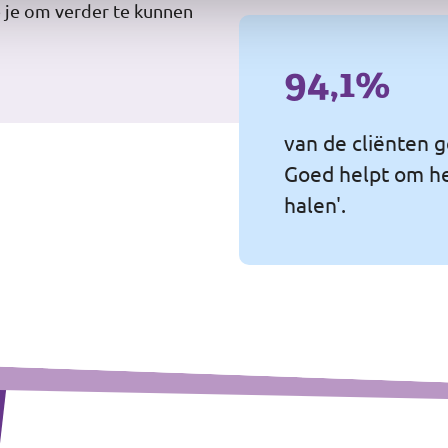
e je om verder te kunnen
94,1%
van de cliënten g
Goed helpt om hen
halen'.