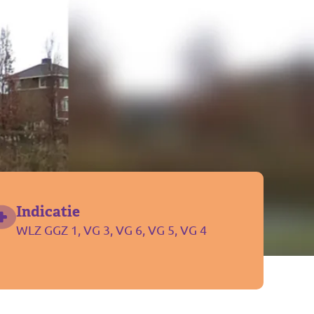
Indicatie
WLZ GGZ 1, VG 3, VG 6, VG 5, VG 4