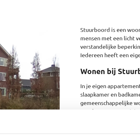
Stuurboord is een woon
mensen met een licht v
verstandelijke beperki
Iedereen heeft een eig
Wonen bij Stuur
In je eigen appartemen
slaapkamer en badkame
gemeenschappelijke wo
worden en waar activit
we koffie. Maken een pr
begeleiders zijn de he
in een nieuwbouwwijk in