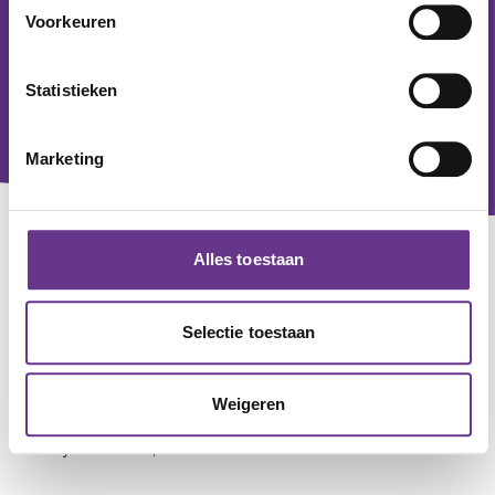
Voorkeuren
Statistieken
Marketing
Contact
Alles toestaan
Voor alle zorgvragen
0800 - 0830
Selectie toestaan
Voor algemene en zakelijke vragen
033 - 760 20 00
Weigeren
Servicekantoor Amersfoort:
Wijersstraat 1, 3811 MZ Amersfoort