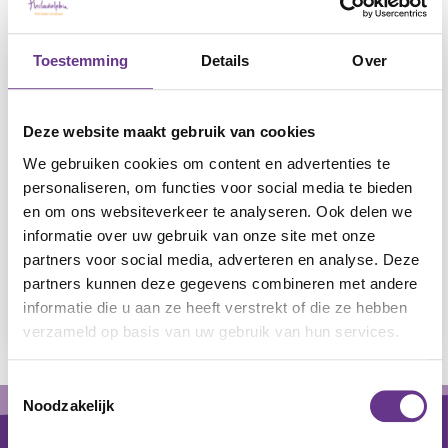
Onze duurzaamheid
Onze kwaliteit
Toestemming
Details
Over
Onze geschiedenis
Deze website maakt gebruik van cookies
Ons bestuur
We gebruiken cookies om content en advertenties te
personaliseren, om functies voor social media te bieden
Onze medezeggenschapsraden
en om ons websiteverkeer te analyseren. Ook delen we
informatie over uw gebruik van onze site met onze
Onze jaarverslagen
partners voor social media, adverteren en analyse. Deze
partners kunnen deze gegevens combineren met andere
ANBI-gegevens
informatie die u aan ze heeft verstrekt of die ze hebben
verzameld op basis van uw gebruik van hun services.
Toestemmingsselectie
Footer
Noodzakelijk