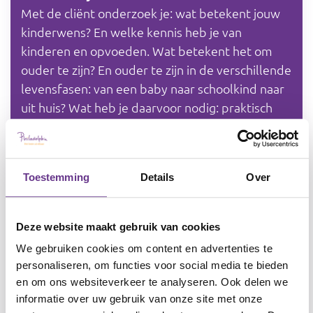
Met de cliënt onderzoek je: wat betekent jouw
kinderwens? En welke kennis heb je van
kinderen en opvoeden. Wat betekent het om
ouder te zijn? En ouder te zijn in de verschillende
levensfasen: van een baby naar schoolkind naar
uit huis? Wat heb je daarvoor nodig: praktisch
inzicht, opvoedvaardigheden, en wat vraagt het
emotioneel gezien van je? Het daadwerkelijk wel
of niet kiezen voor ouderschap is de laatste
Toestemming
Details
Over
stap. Kies je er wel voor, dan kies je ook voor een
ander leven en een andere toekomst. Dit
bewust te zijn, daar werk je aan.
Deze website maakt gebruik van cookies
De eerste stap is dat de cliënt diens verhaal kan
We gebruiken cookies om content en advertenties te
doen, zonder (voor)oordelen van buitenaf. Het
personaliseren, om functies voor social media te bieden
belangrijkste is dat de kinderwens er mag zijn.
en om ons websiteverkeer te analyseren. Ook delen we
Schakel ook andere professionals in om samen
informatie over uw gebruik van onze site met onze