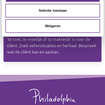
eerdere thema’s die je kan inzetten.
Bijvoorbeeld: voor herhaling of verdieping.
Selectie toestaan
Hoe past de cliënt het toe?
Rapporteer aan welk doel je gaat werken. Schrijf
Weigeren
al je bevindingen op en evalueer. Stel bij als het
‘te snel, te moeilijk of te makkelijk’ is voor de
cliënt. Zoek oefensituaties en herhaal. Bespreek
wat de cliënt kan en aankan.
Footer