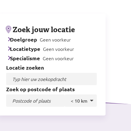
Zoek jouw locatie
Doelgroep
Geen voorkeur
Locatietype
Geen voorkeur
Specialisme
Geen voorkeur
Locatie zoeken
In
Zoek op postcode of plaats
de
buurt
van