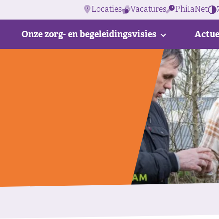
Locaties
Vacatures
PhilaNet
Onze zorg- en begeleidingsvisies
Actue