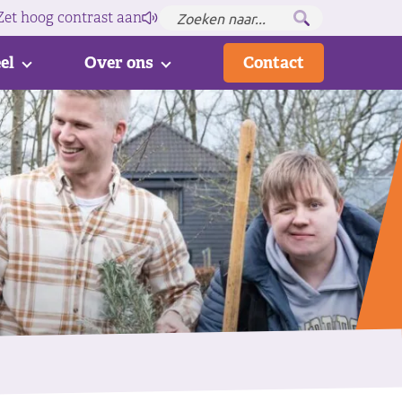
Zet hoog contrast
aan
el
Over ons
Contact