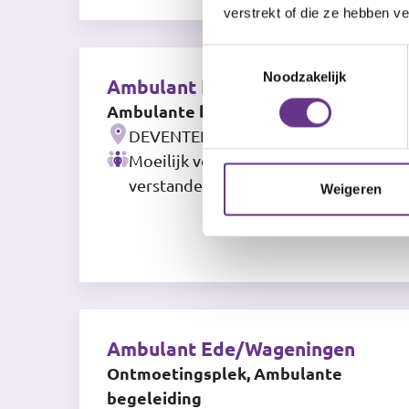
verstrekt of die ze hebben v
Toestemmingsselectie
Noodzakelijk
Ambulant Deventer
Ambulante begeleiding
DEVENTER
Moeilijk verstaanbaar gedrag, Lichte
verstandelijke beperking
Weigeren
Ambulant Ede/Wageningen
Ontmoetingsplek, Ambulante
begeleiding