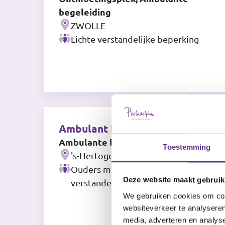
begeleiding
ZWOLLE
Lichte verstandelijke beperking
Ambulant Den Bosch
Ambulante begeleiding
Toestemming
's-Hertogenbosch
Ouders met een beperking, Lichte
Deze website maakt gebruik
verstandelijke beperking
We gebruiken cookies om cont
websiteverkeer te analyseren
media, adverteren en analys