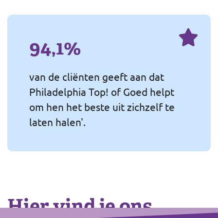
94,1%
van de cliënten geeft aan dat
Philadelphia Top! of Goed helpt
om hen het beste uit zichzelf te
laten halen'.
Hier vind je ons
Footer