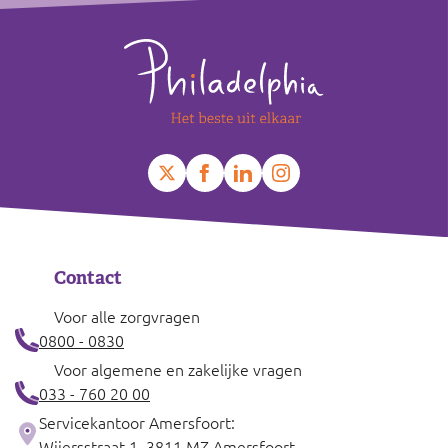
Leaflet
|
©
OpenStreetMap
contributors
+
−
Contact
Voor alle zorgvragen
0800 - 0830
Voor algemene en zakelijke vragen
033 - 760 20 00
Servicekantoor Amersfoort:
Wijersstraat 1, 3811 MZ Amersfoort