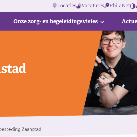
Locaties
Vacatures
PhilaNet
Onze zorg- en begeleidingsvisies
Actue
nstad
esteding Zaanstad