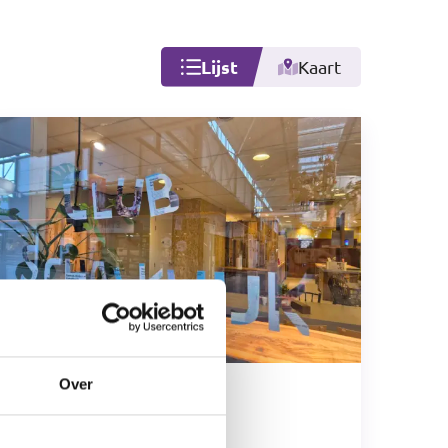
Lijst
Kaart
Over
Club Schalkwijk
Haarlem