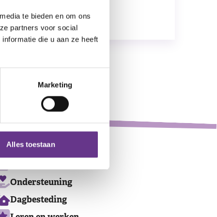
 media te bieden en om ons
ze partners voor social
nformatie die u aan ze heeft
Leaflet
|
©
OpenStreetMap
contributors
Marketing
Alles toestaan
Ons
Wonen en logeren
aanbod
Ondersteuning
Dagbesteding
Leren en werken