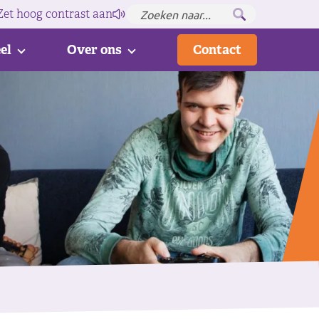
Zet hoog contrast
aan
el
Over ons
Contact