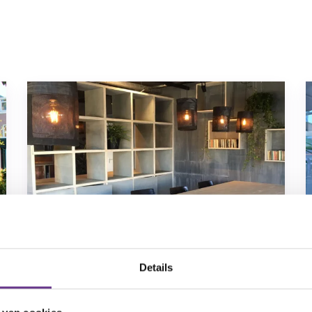
Details
Buiksloterham
Amsterdam