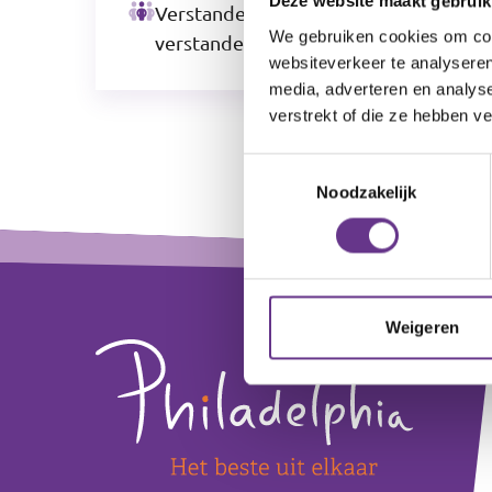
Deze website maakt gebruik
Verstandelijke beperking, Lichte
We gebruiken cookies om cont
verstandelijke beperking
websiteverkeer te analyseren
media, adverteren en analys
verstrekt of die ze hebben v
Toestemmingsselectie
Noodzakelijk
+
Footer
−
Weigeren