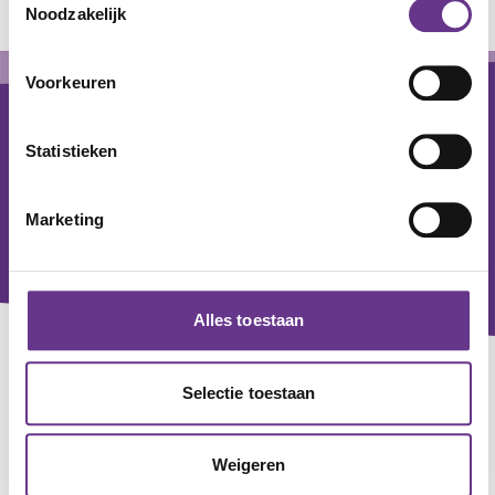
Noodzakelijk
+
Footer
−
Voorkeuren
Statistieken
Marketing
Alles toestaan
Contact
Selectie toestaan
Voor alle zorgvragen
0800 - 0830
Weigeren
Voor algemene en zakelijke vragen