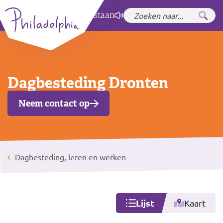
Zet hoog contrast
aan
Dagbesteding Dronten
Neem contact op
Dagbesteding, leren en werken
Lijst
Kaart