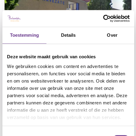
Toestemming
Details
Over
Deze website maakt gebruik van cookies
We gebruiken cookies om content en advertenties te
Havezate
personaliseren, om functies voor social media te bieden
IJsselmuiden
en om ons websiteverkeer te analyseren. Ook delen we
Ouderen, Ouders met een verstandelijke
informatie over uw gebruik van onze site met onze
beperking, Verstandelijke beperking, Lichte
partners voor social media, adverteren en analyse. Deze
verstandelijke beperking
partners kunnen deze gegevens combineren met andere
informatie die u aan ze heeft verstrekt of die ze hebben
verzameld op basis van uw gebruik van hun services.
Bekijk alle locaties
Toestemmingsselectie
Leaflet
|
©
OpenStreetMap
contributors