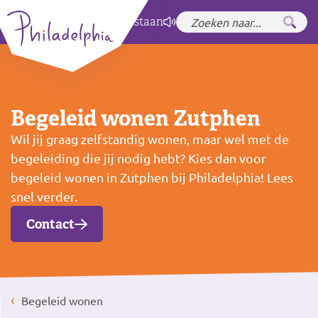
Zet hoog contrast
aan
Begeleid wonen Zutphen
Wil jij graag zelfstandig wonen, maar wel met de
begeleiding die jij nodig hebt? Kies dan voor
begeleid wonen in Zutphen bij Philadelphia! Lees
snel verder.
Contact
Begeleid wonen