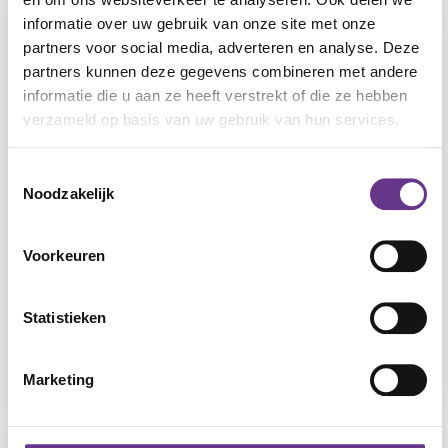
informatie over uw gebruik van onze site met onze
partners voor social media, adverteren en analyse. Deze
partners kunnen deze gegevens combineren met andere
informatie die u aan ze heeft verstrekt of die ze hebben
verzameld op basis van uw gebruik van hun services.
Toestemmingsselectie
Noodzakelijk
Voorkeuren
Elzenbos
Statistieken
Brummen
Ouderen, Verstandelijke beperking
Marketing