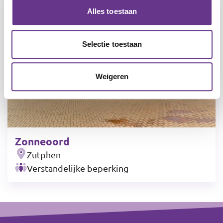
Alles toestaan
Selectie toestaan
Weigeren
Zonneoord
Zutphen
Verstandelijke beperking
Leaflet
|
©
OpenStreetMap
contributors
+
Footer
−