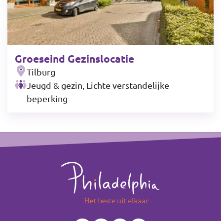
Groeseind Gezinslocatie
Tilburg
Jeugd & gezin, Lichte verstandelijke
beperking
Leaflet
|
©
OpenStreetMap
contributors
+
Footer
−