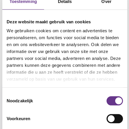
Toestemming
Details
Over
nodig hebben dan je krijgt bij begeleid wonen in
Tilburg. Ze hebben bijvoorbeeld psychische of
gedragsproblemen. De begeleiders bieden hier
Deze website maakt gebruik van cookies
extra structuur en zorgen voor rust en regelmaat.
We gebruiken cookies om content en advertenties te
Daardoor kunnen bewoners er zo zelfstandig
personaliseren, om functies voor social media te bieden
mogelijk wonen.
en om ons websiteverkeer te analyseren. Ook delen we
informatie over uw gebruik van onze site met onze
partners voor social media, adverteren en analyse. Deze
partners kunnen deze gegevens combineren met andere
Lijst
Kaart
informatie die u aan ze heeft verstrekt of die ze hebben
verzameld op basis van uw gebruik van hun services.
Toestemmingsselectie
Noodzakelijk
Voorkeuren