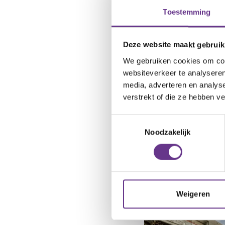
Toestemming
Dagbesteding va
Deze website maakt gebruik
Jouw ontwikkeling e
We gebruiken cookies om cont
dagbesteding. Het 
websiteverkeer te analyseren
dagbesteding in Mid
media, adverteren en analys
met jou en jouw fam
verstrekt of die ze hebben v
van dagbesteding in
Toestemmingsselectie
cliëntbureau.
Ze bea
Noodzakelijk
Weigeren