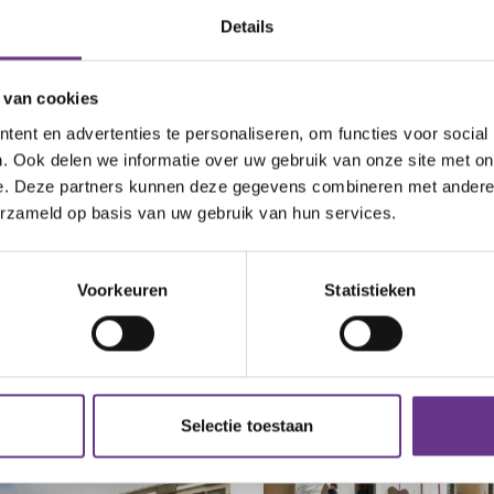
Details
n Philadelphia in Middelburg
 van cookies
n talenten staan voor ons centraal bij het vormgeven 
ent en advertenties te personaliseren, om functies voor social
vormt de basis van deze dienstverlening. Hierdoor kun
. Ook delen we informatie over uw gebruik van onze site met on
delburg het beste op jou aan laten sluiten. Voorafgaa
e. Deze partners kunnen deze gegevens combineren met andere i
ilie hierover in overleg gaan. Wil je meer weten over 
erzameld op basis van uw gebruik van hun services.
 Middelburg of heb je een andere vraag? Bel dan gerust
ntwoorden al jouw vragen en denken graag met jou me
Voorkeuren
Statistieken
Selectie toestaan