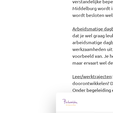
verstandelijke bepe
Middelburg wordt i
wordt besloten welk
Arbeidsmatige dag
dat je wel graag le
arbeidsmatige dagbe
werkzaamheden uit. 
voorbeeld van. Je h
maar ervaart wel de
Leer/werktrajecten
doorontwikkelen? Da
Onder begeleiding e
met het werkende le
keukenvaardigheden
voor mensen met ee