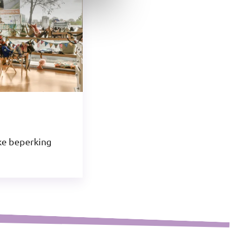
jke beperking
©
OpenStreetMap
contributors