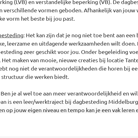
rking (LVB) en verstandelijke beperking (VB). De dagbe
n verschillende vormen geboden. Afhankelijk van jouw 
e vorm het beste bij jou past.
besteding
: Het kan zijn dat je nog niet toe bent aan ee
uke, leerzame en uitdagende werkzaamheden wilt doen. 
steding zeer geschikt voor jou. Onder begeleiding voer
Het maken van mooie, nieuwe creaties bij locatie Tante
ebt nog niet de verantwoordelijkheden die horen bij ee
 structuur die werken biedt.
: Ben je al wel toe aan meer verantwoordelijkheid en wil 
n is een leer/werktraject bij dagbesteding Middelburg 
n op jouw eigen niveau en tempo kan je een vak leren
ven. Bij Grand Café Willem kan je bijvoorbeeld les krij
. De leer/werktrajecten worden door Philadelphia ontw
n beperking.