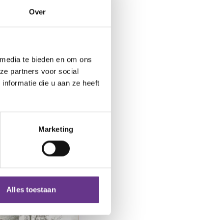
Over
van jouw
 media te bieden en om ons
nen we de
ze partners voor social
nd zullen we daarom
nformatie die u aan ze heeft
de mogelijkheden
 naar ons
e.
Marketing
Lijst
Kaart
Alles toestaan