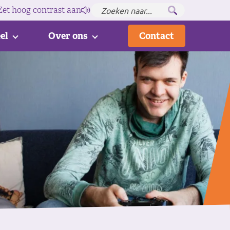
Zet hoog contrast
aan
el
Over ons
Contact