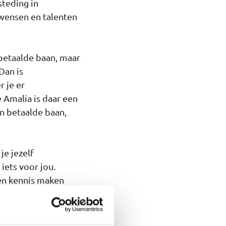
steding in
wensen en talenten
n betaalde baan, maar
Dan is
 je er
 Amalia is daar een
n betaalde baan,
je jezelf
iets voor jou.
 en kennis maken
gen in
ikkeld, speciaal