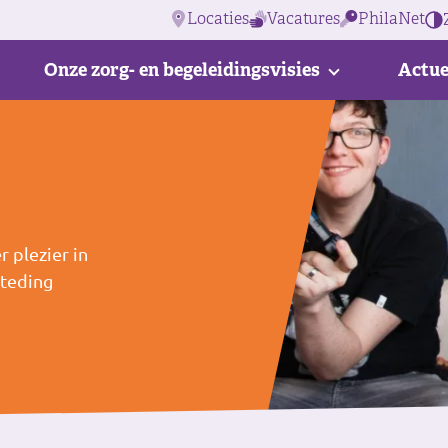
Locaties
Vacatures
PhilaNet
Onze zorg- en begeleidingsvisies
Actue
r plezier in
steding