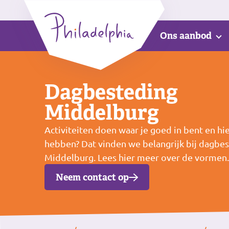
Ons aanbod
Dagbesteding
Middelburg
Activiteiten doen waar je goed in bent en hie
hebben? Dat vinden we belangrijk bij dagbe
Middelburg. Lees hier meer over de vormen.
Neem contact op