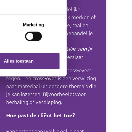
enz.).
Mensen met een verstandelijke
beperking laten je duidelijk merken of
je aansluit op hun interesse, taal en
Marketing
niveau. Wat al bekend is, behandel je
kort of sla je over.
Vraag altijd aan de cliënt:
Wat vind je
hiervan?
voordat je iets overslaat.
Alles toestaan
In de werkbladen kom je cross-overs
tegen. Een cross-over is een verwijzing
naar materiaal uit eerdere thema’s die
je kan inzetten. Bijvoorbeeld: voor
herhaling of verdieping.
Hoe past de cliënt het toe?
Rapporteer aan welk doel je gaat