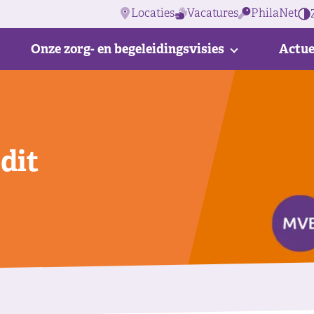
Locaties
Vacatures
PhilaNet
Onze zorg- en begeleidingsvisies
Actue
 dit