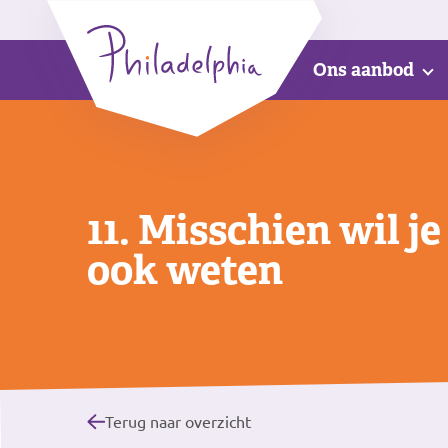
Ons aanbod
11. Misschien wil je
ook weten
Terug naar overzicht