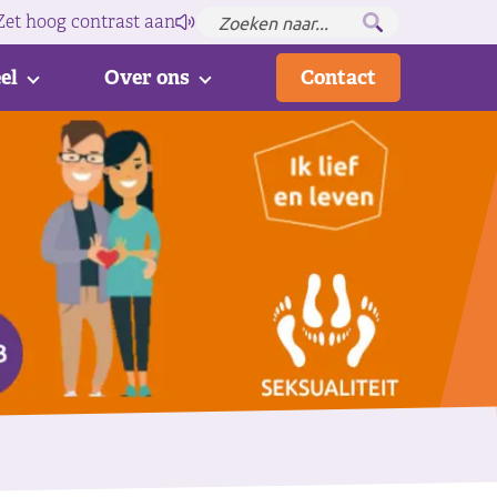
Zet hoog contrast
aan
el
Over ons
Contact