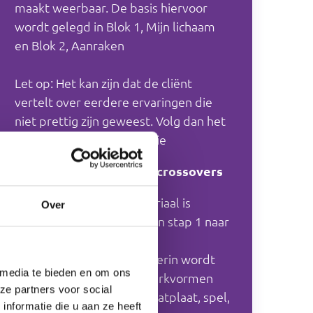
maakt weerbaar. De basis hiervoor
wordt gelegd in Blok 1, Mijn lichaam
en Blok 2, Aanraken
Let op: Het kan zijn dat de cliënt
vertelt over eerdere ervaringen die
niet prettig zijn geweest. Volg dan het
protocol van de organisatie
Hoe bouw je het op? en crossovers
De opbouw van het materiaal is
Over
chronologisch: je werkt van stap 1 naar
2, 3, enzovoort.
Begin bij het werkblad. Hierin wordt
 media te bieden en om ons
verwezen naar andere werkvormen
ze partners voor social
die je kunt gebruiken (praatplaat, spel,
nformatie die u aan ze heeft