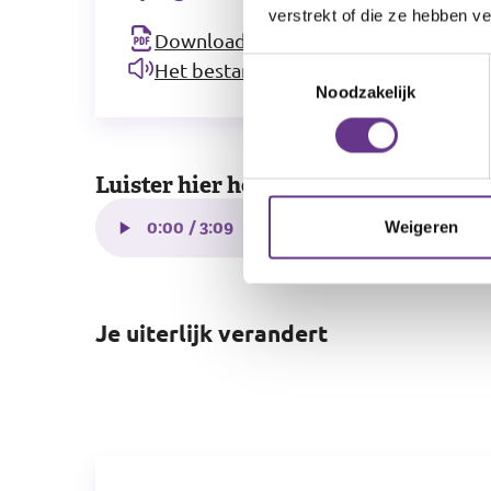
verstrekt of die ze hebben v
Download bestand (355 KB)
Toestemmingsselectie
Het bestand voorlezen
Noodzakelijk
Luister hier het lied: De Spiegel
Weigeren
Je uiterlijk verandert