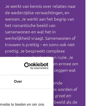
Je werkt van kennis over relaties naar
de wederzijdse verwachtingen, en
wensen. Je werkt aan het begrip van
het romantische beeld van
samenwonen en wat het in
werkelijkheid vraagt. Samenwonen of
trouwen is prettig – en soms ook niet
prettig. Je bespreekt complexe
gevoelens, zoals jaloezie en ruzie. Je
oefent de vaardigheden om ermee om
te gaan: rustig worden en zeggen wat
je dwarszit.
Over
Je verdiept eerder geoefende
reacties: niets zeggen, boos worden of
praten. Ook de gevoelens
groot en
klein
komen terug: bijvoorbeeld als de
 media te bieden en om ons