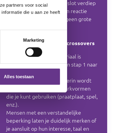
ander de baas speelt. Tot slot verdiep
ze partners voor social
je het begrip van actie – en reactie
nformatie die u aan ze heeft
zodat kleine ergernissen geen grote
ruzies worden.
Marketing
Hoe bouw je het op? en crossovers
De opbouw van het materiaal is
chronologisch: je werkt van stap 1 naar
2, 3, enzovoort.
Alles toestaan
Begin bij het werkblad. Hierin wordt
verwezen naar andere werkvormen
die je kunt gebruiken (praatplaat, spel,
enz.).
Mensen met een verstandelijke
beperking laten je duidelijk merken of
je aansluit op hun interesse, taal en