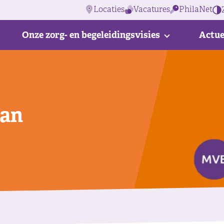
Locaties
Vacatures
PhilaNet
Onze zorg- en begeleidingsvisies
Actue
aan