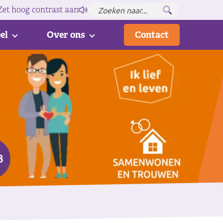
Zet hoog contrast
aan
el
Over ons
Contact