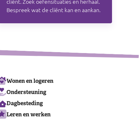
cliënt. Zoek oefensituaties en herhaal.
Bespreek wat de cliënt kan en aankan.
Ons
Wonen en logeren
aanbod
Ondersteuning
Dagbesteding
Leren en werken