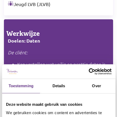
Jeugd LVB (JLVB)
Werkwijze
Doelen: Daten
De cliënt:
Kan vertellen wat veilig en prettig daten is
Kent verschillende vormen van daten en
het verloop ervan
Maakt een profiel wie die is en wat
Toestemming
Details
Over
die zoekt
Herkent zijn gevoelens bij daten en contact
Deze website maakt gebruik van cookies
Oefent vaardigheden
We gebruiken cookies om content en advertenties te