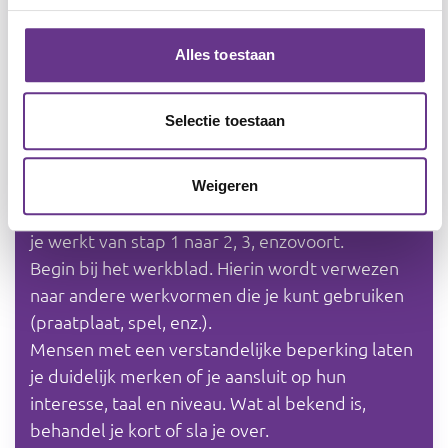
ik. Of maak een cross-over naar vriendschap en
netwerk.
Alles toestaan
De eerste stap is het maken van een profiel: wie
ben ik, wat zoek ik?
Selectie toestaan
Hoe bouw je het op? en crossovers
Weigeren
De opbouw van het materiaal is chronologisch:
je werkt van stap 1 naar 2, 3, enzovoort.
Begin bij het werkblad. Hierin wordt verwezen
naar andere werkvormen die je kunt gebruiken
(praatplaat, spel, enz.).
Mensen met een verstandelijke beperking laten
je duidelijk merken of je aansluit op hun
interesse, taal en niveau. Wat al bekend is,
behandel je kort of sla je over.