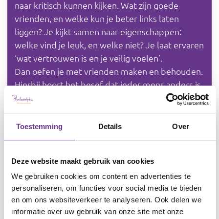
naar kritisch kunnen kijken. Wat zijn goede
vrienden, en welke kun je beter links laten
liggen? Je kijkt samen naar eigenschappen:
welke vind je leuk, en welke niet? Je laat ervaren
‘wat vertrouwen is en je veilig voelen’.
Dan oefen je met vrienden maken en behouden.
Hierbij hoort het besef dat ieder mens anders is,
dus niet automatisch jouw wens of behoefte
heeft. Je gaat aan de slag met teleurstelling.
Je oefent drie reacties: niets zeggen, boos
Toestemming
Details
Over
worden of praten. Je helpt binnen een
vriendschap gevoelens van Groot en Klein te
Deze website maakt gebruik van cookies
herkennen, en wat je daarmee doet. Je vergroot
het begrip van: actie en reactie. Dit is het
We gebruiken cookies om content en advertenties te
personaliseren, om functies voor social media te bieden
herkennen van: jij doet iets, de andere reageert
en om ons websiteverkeer te analyseren. Ook delen we
en omgekeerd. Tot slot komen de vaardigheden:
informatie over uw gebruik van onze site met onze
weerbaar en sociaal. Ook stoppen met de