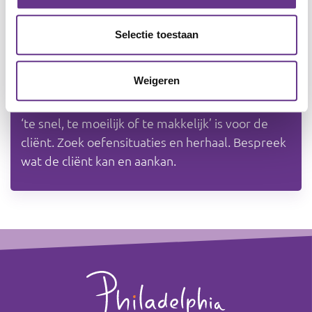
eerdere thema’s die je kan inzetten.
Bijvoorbeeld: voor herhaling of verdieping.
Selectie toestaan
Hoe past de cliënt het toe?
Weigeren
Rapporteer aan welk doel je gaat werken. Schrijf
al je bevindingen op en evalueer. Stel bij als het
‘te snel, te moeilijk of te makkelijk’ is voor de
cliënt. Zoek oefensituaties en herhaal. Bespreek
wat de cliënt kan en aankan.
Footer