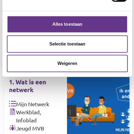
Digitale media
Werkblad,
Infoblad, Spel,
Alles toestaan
Praatplaat
Matig
Selectie toestaan
verstandelijk
beperkt (MVB)
Weigeren
1. Wat is een
netwerk
Mijn Netwerk
Werkblad,
Infoblad
Jeugd MVB