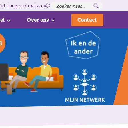
Zet hoog contrast
aan
el
Over ons
Contact