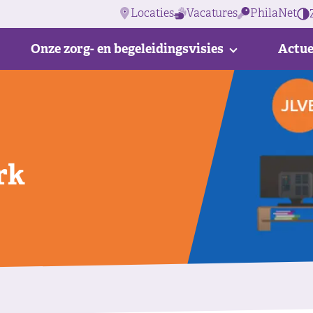
Locaties
Vacatures
PhilaNet
Onze zorg- en begeleidingsvisies
Actue
rk