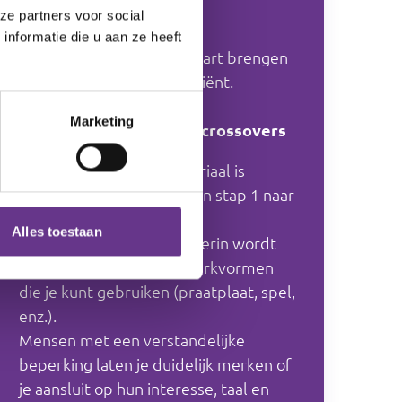
prettig, basisgevoelens).
ze partners voor social
nformatie die u aan ze heeft
De eerste stap is het in kaart brengen
van het netwerk van de cliënt.
Marketing
Hoe bouw je het op? en crossovers
De opbouw van het materiaal is
chronologisch: je werkt van stap 1 naar
2, 3, enzovoort.
Alles toestaan
Begin bij het werkblad. Hierin wordt
verwezen naar andere werkvormen
die je kunt gebruiken (praatplaat, spel,
enz.).
Mensen met een verstandelijke
beperking laten je duidelijk merken of
je aansluit op hun interesse, taal en