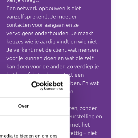
Een netwerk opbouwen is niet
vanzelfsprekend. Je moet er
contacten voor aangaan en ze
vervolgens onderhouden. Je maakt
keuzes wie je aardig vindt en wie niet.
Je verkent met de cliënt wat mensen
voor je kunnen doen en wat die zelf
kan doen voor de ander. Zo verdiep je
het besef dat ieder contact een
andere betekenis kan hebben. En wat
de cliënt voor de ander kan
betekenen.
Over
Een netwerk kan veranderen, zonder
dat je dat wilt. Dit kan teleurstelling en
verdriet geven. Je oefent met het
praten over gevoelens (prettig – niet
 media te bieden en om ons