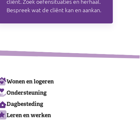
cliënt. Zoek oefensituaties en herhaal.
Bespreek wat de cliënt kan en aankan.
Ons
Wonen en logeren
aanbod
Ondersteuning
Dagbesteding
Leren en werken