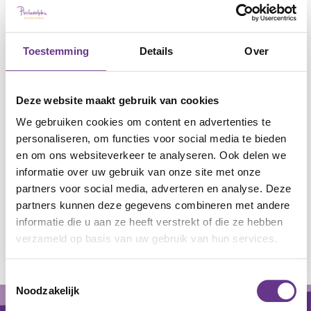
Toestemming
Details
Over
Deze website maakt gebruik van cookies
We gebruiken cookies om content en advertenties te
personaliseren, om functies voor social media te bieden
en om ons websiteverkeer te analyseren. Ook delen we
informatie over uw gebruik van onze site met onze
PhilaBruis
partners voor social media, adverteren en analyse. Deze
Arnhem
partners kunnen deze gegevens combineren met andere
Verstandelijke beperking, Lichte
informatie die u aan ze heeft verstrekt of die ze hebben
verstandelijke beperking
verzameld op basis van uw gebruik van hun services.
Leaflet
|
©
OpenStreetMap
contributors
+
Toestemmingsselectie
Footer
Noodzakelijk
−