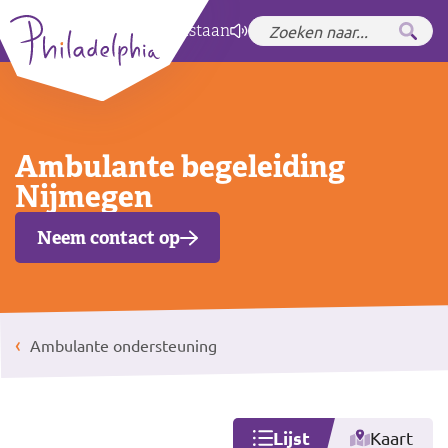
Zet hoog contrast
aan
Ambulante begeleiding
Nijmegen
Neem contact op
Ambulante ondersteuning
Lijst
Kaart