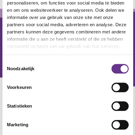
personaliseren, om functies voor social media te bieden
en om ons websiteverkeer te analyseren. Ook delen we
Footer
informatie over uw gebruik van onze site met onze
partners voor social media, adverteren en analyse. Deze
partners kunnen deze gegevens combineren met andere
informatie die u aan ze heeft verstrekt of die ze hebben
verzameld op basis van uw gebruik van hun services.
Toestemmingsselectie
Noodzakelijk
Voorkeuren
Contact
Statistieken
Voor alle zorgvragen
0800 - 0830
Marketing
Voor algemene en zakelijke vragen
033 - 760 20 00