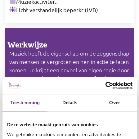
Muziekactiviteit
Licht verstandelijk beperkt (LVB)
Werkwijze
Muziek heeft de eigenschap om de zeggenschap
van mensen te vergroten en hen in actie te laten
komen. Je krijgt een gevoel van eigen regie door
keuzes te maken in het luisteren of maken van
muziek.
Door muziek in te zetten tijdens een activiteit,
Toestemming
Details
Over
kan iemand zelfstandiger worden en kan de
ondersteuning makkelijker verlopen.
Deze website maakt gebruik van cookies
We gebruiken cookies om content en advertenties te