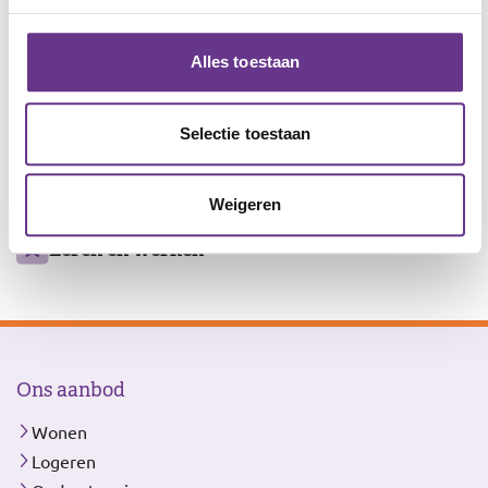
Servicekantoor Amersfoort:
Wijersstraat 1, 3811 MZ Amersfoort
Alles toestaan
Ons
Wonen en logeren
Selectie toestaan
aanbod
Ondersteuning
Weigeren
Dagbesteding
Leren en werken
Ons aanbod
Wonen
Logeren