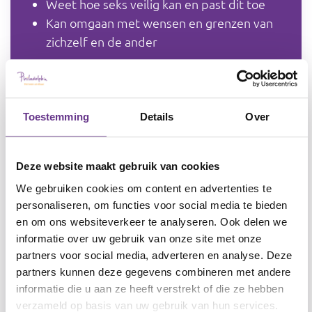
Weet hoe seks veilig kan en past dit toe
Kan omgaan met wensen en grenzen van
zichzelf en de ander
Waar werk je aan?
De nadruk in dit thema ligt op kennis (psycho-
Toestemming
Details
Over
educatie). Je onderzoekt wat iemand weet en
begrijpt. Je werkt aan kennis over seksuele
gezondheid en een positief zelfbeeld. Je
Deze website maakt gebruik van cookies
verkent de eigen wensen en bespreekt hoe seks
We gebruiken cookies om content en advertenties te
prettig en fijn kan. Je geeft seksuele
personaliseren, om functies voor social media te bieden
voorlichting, zodat de cliënt alles over
en om ons websiteverkeer te analyseren. Ook delen we
informatie over uw gebruik van onze site met onze
voorbehoedmiddelen weet, en hoe ze te
partners voor social media, adverteren en analyse. Deze
gebruiken. Ook stel je de norm: het moet én
partners kunnen deze gegevens combineren met andere
prettig voor jezelf én prettig voor de ander zijn.
informatie die u aan ze heeft verstrekt of die ze hebben
Je legt uit wat consent betekend in de praktijk.
verzameld op basis van uw gebruik van hun services.