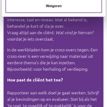
(praatplaat, spel, enz.).
Mensen met een verstandelijke beperking laten
Weigeren
je duidelijk merken of je aansluit op hun
interesse, taal en niveau. Wat al bekend is,
behandel je kort of sla je over.
Vraag altijd aan de cliënt:
Wat vind je hiervan?
voordat je iets overslaat.
In de werkbladen kom je cross-overs tegen. Een
cross-over is een verwijzing naar materiaal uit
eerdere thema’s die je kan inzetten.
Bijvoorbeeld: voor herhaling of verdieping.
Hoe past de cliënt het toe?
Rapporteer aan welk doel je gaat werken. Schrijf
al je bevindingen op en evalueer. Stel bij als het
‘te snel, te moeilijk of te makkelijk’ is voor de