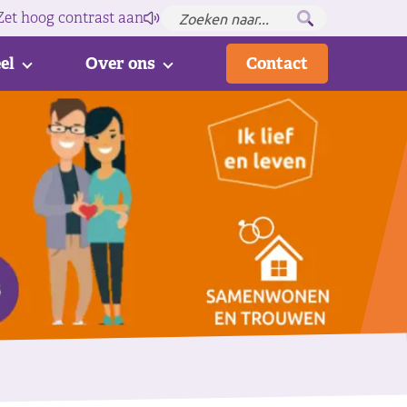
Zet hoog contrast
aan
el
Over ons
Contact