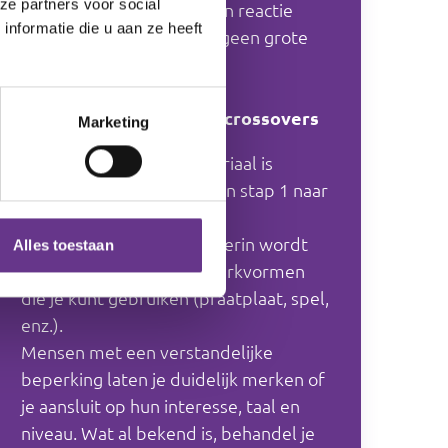
ze partners voor social
je het begrip van actie – en reactie
nformatie die u aan ze heeft
zodat kleine ergernissen geen grote
ruzies worden.
Hoe bouw je het op? en crossovers
Marketing
De opbouw van het materiaal is
chronologisch: je werkt van stap 1 naar
2, 3, enzovoort.
Begin bij het werkblad. Hierin wordt
Alles toestaan
verwezen naar andere werkvormen
die je kunt gebruiken (praatplaat, spel,
enz.).
Mensen met een verstandelijke
beperking laten je duidelijk merken of
je aansluit op hun interesse, taal en
niveau. Wat al bekend is, behandel je