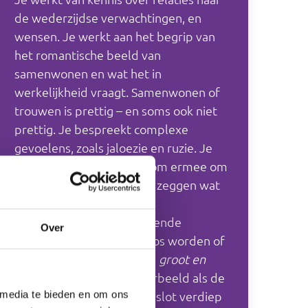
de wederzijdse verwachtingen, en
wensen. Je werkt aan het begrip van
het romantische beeld van
samenwonen en wat het in
werkelijkheid vraagt. Samenwonen of
trouwen is prettig – en soms ook niet
prettig. Je bespreekt complexe
gevoelens, zoals jaloezie en ruzie. Je
oefent de vaardigheden om ermee om
te gaan: rustig worden en zeggen wat
je dwarszit.
Je verdiept eerder geoefende
Over
reacties: niets zeggen, boos worden of
praten. Ook de gevoelens
groot en
klein
komen terug: bijvoorbeeld als de
ander de baas speelt. Tot slot verdiep
 media te bieden en om ons