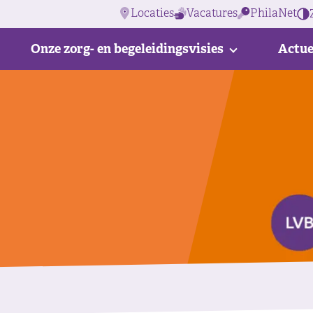
Locaties
Vacatures
PhilaNet
Onze zorg- en begeleidingsvisies
Actue