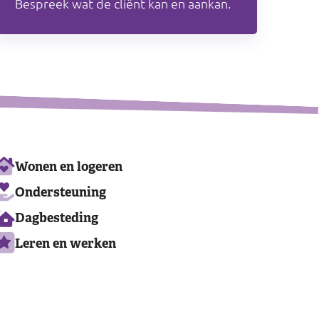
Bespreek wat de cliënt kan en aankan.
Ons
Wonen en logeren
aanbod
Ondersteuning
Dagbesteding
Leren en werken