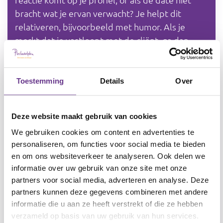
bracht wat je ervan verwacht? Je helpt dit
relativeren, bijvoorbeeld met humor. Als je
merkt dat je vastloopt met de cliënt, ga dan
altijd terug naar de basis, de thema’s van blok 1
ik. Of maak een cross-over naar vriendschap en
netwerk.
Toestemming
Details
Over
De eerste stap is het maken van een profiel: wie
Deze website maakt gebruik van cookies
ben ik, wat zoek ik?
We gebruiken cookies om content en advertenties te
Hoe bouw je het op? en crossovers
personaliseren, om functies voor social media te bieden
en om ons websiteverkeer te analyseren. Ook delen we
De opbouw van het materiaal is chronologisch:
informatie over uw gebruik van onze site met onze
je werkt van stap 1 naar 2, 3, enzovoort.
partners voor social media, adverteren en analyse. Deze
Begin bij het werkblad. Hierin wordt verwezen
partners kunnen deze gegevens combineren met andere
informatie die u aan ze heeft verstrekt of die ze hebben
naar andere werkvormen die je kunt gebruiken
verzameld op basis van uw gebruik van hun services.
(praatplaat, spel, enz.).