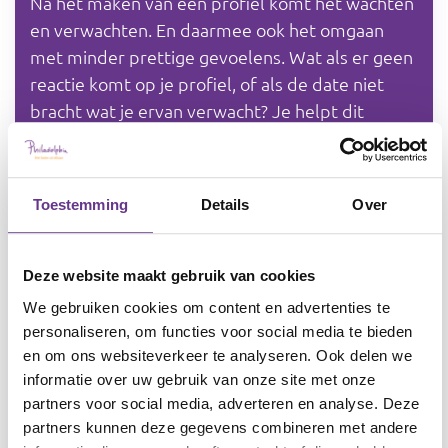
Na het maken van een profiel komt het wachten
en verwachten. En daarmee ook het omgaan
met minder prettige gevoelens. Wat als er geen
reactie komt op je profiel, of als de date niet
bracht wat je ervan verwacht? Je helpt dit
relativeren, bijvoorbeeld met humor. Als je
merkt dat je vastloopt met de cliënt, ga dan
altijd terug naar de basis, de thema’s van blok 1
Toestemming
Details
Over
ik. Of maak een cross-over naar vriendschap en
netwerk.
Deze website maakt gebruik van cookies
De eerste stap is het maken van een profiel: wie
We gebruiken cookies om content en advertenties te
ben ik, wat zoek ik?
personaliseren, om functies voor social media te bieden
en om ons websiteverkeer te analyseren. Ook delen we
Hoe bouw je het op? en crossovers
informatie over uw gebruik van onze site met onze
partners voor social media, adverteren en analyse. Deze
De opbouw van het materiaal is chronologisch:
partners kunnen deze gegevens combineren met andere
je werkt van stap 1 naar 2, 3, enzovoort.