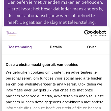
Dan oefen je met vrienden maken en behouden.
Hierbij hoort het besef dat ieder mens anders is,
dus niet automatisch jouw wens of behoefte
heeft. Je gaat aan de slag met teleurstelling.
Je oefent drie reacties: niets zeggen, boos
worden of praten. Je helpt binnen een
vriendschap gevoelens van Groot en Klein te
Toestemming
Details
Over
herkennen, en wat je daarmee doet. Je vergroot
het begrip van: actie en reactie. Dit is het
herkennen van: jij doet iets, de andere reageert
Deze website maakt gebruik van cookies
en omgekeerd. Tot slot komen de vaardigheden:
We gebruiken cookies om content en advertenties te
weerbaar en sociaal. Ook stoppen met de
personaliseren, om functies voor social media te bieden
vriendschap komt aan bod.
en om ons websiteverkeer te analyseren. Ook delen we
informatie over uw gebruik van onze site met onze
Hoe bouw je het op? en crossovers
partners voor social media, adverteren en analyse. Deze
De opbouw van het materiaal is chronologisch:
partners kunnen deze gegevens combineren met andere
informatie die u aan ze heeft verstrekt of die ze hebben
je werkt van stap 1 naar 2, 3, enzovoort.