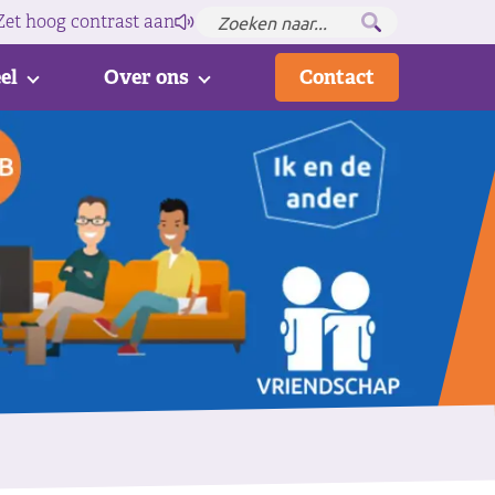
Zet hoog contrast
aan
el
Over ons
Contact