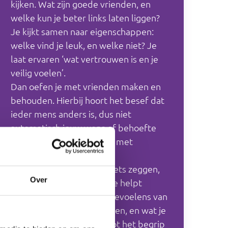
kijken. Wat zijn goede vrienden, en
welke kun je beter links laten liggen?
Je kijkt samen naar eigenschappen:
welke vind je leuk, en welke niet? Je
laat ervaren ‘wat vertrouwen is en je
veilig voelen’.
Dan oefen je met vrienden maken en
behouden. Hierbij hoort het besef dat
ieder mens anders is, dus niet
automatisch jouw wens of behoefte
heeft. Je gaat aan de slag met
teleurstelling.
Je oefent drie reacties: niets zeggen,
Over
boos worden of praten. Je helpt
binnen een vriendschap gevoelens van
Groot en Klein te herkennen, en wat je
daarmee doet. Je vergroot het begrip