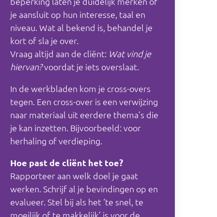
beperking laten je duidelijk merken of
je aansluit op hun interesse, taal en
niveau. Wat al bekend is, behandel je
kort of sla je over.
Vraag altijd aan de cliënt:
Wat vind je
hiervan?
voordat je iets overslaat.
In de werkbladen kom je cross-overs
tegen. Een cross-over is een verwijzing
naar materiaal uit eerdere thema’s die
je kan inzetten. Bijvoorbeeld: voor
herhaling of verdieping.
Hoe past de cliënt het toe?
Rapporteer aan welk doel je gaat
werken. Schrijf al je bevindingen op en
evalueer. Stel bij als het ‘te snel, te
moeilijk of te makkelijk’ is voor de