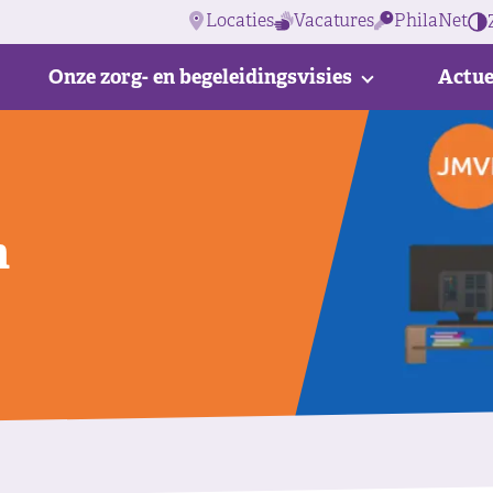
Locaties
Vacatures
PhilaNet
Onze zorg- en begeleidingsvisies
Actue
n