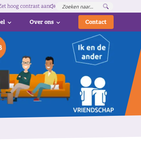
Zet hoog contrast
aan
el
Over ons
Contact