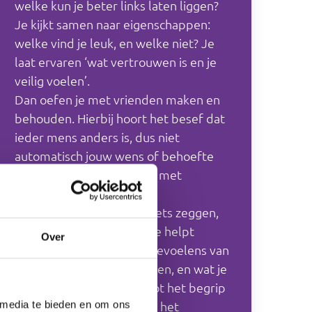
welke kun je beter links laten liggen?
Je kijkt samen naar eigenschappen:
welke vind je leuk, en welke niet? Je
laat ervaren ‘wat vertrouwen is en je
veilig voelen’.
Dan oefen je met vrienden maken en
behouden. Hierbij hoort het besef dat
ieder mens anders is, dus niet
automatisch jouw wens of behoefte
heeft. Je gaat aan de slag met
teleurstelling.
Je oefent drie reacties: niets zeggen,
boos worden of praten. Je helpt
Over
binnen een vriendschap gevoelens van
Groot en Klein te herkennen, en wat je
daarmee doet. Je vergroot het begrip
van: actie en reactie. Dit is het
 media te bieden en om ons