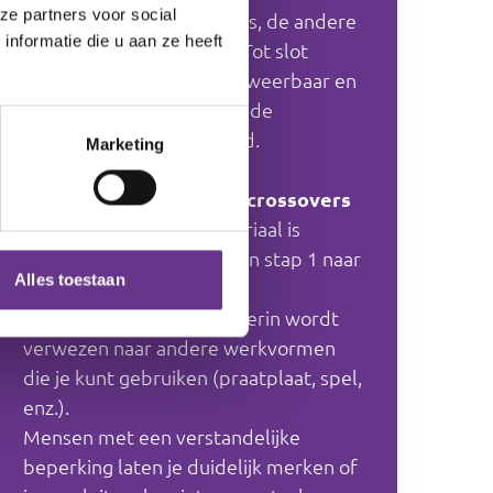
ze partners voor social
herkennen van: jij doet iets, de andere
nformatie die u aan ze heeft
reageert en omgekeerd. Tot slot
komen de vaardigheden: weerbaar en
sociaal. Ook stoppen met de
vriendschap komt aan bod.
Marketing
Hoe bouw je het op? en crossovers
De opbouw van het materiaal is
chronologisch: je werkt van stap 1 naar
Alles toestaan
2, 3, enzovoort.
Begin bij het werkblad. Hierin wordt
verwezen naar andere werkvormen
die je kunt gebruiken (praatplaat, spel,
enz.).
Mensen met een verstandelijke
beperking laten je duidelijk merken of