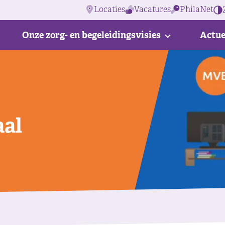
Locaties
Vacatures
PhilaNet
Onze zorg- en begeleidingsvisies
Actue
aal