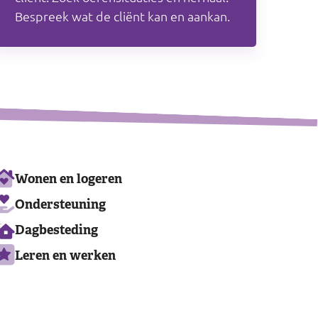
Bespreek wat de cliënt kan en aankan.
Ons
Wonen en logeren
aanbod
Ondersteuning
Dagbesteding
Leren en werken