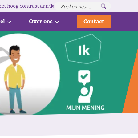
Zet hoog contrast
aan
el
Over ons
Contact