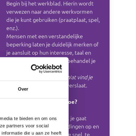
Begin bij het werkblad. Hierin wordt
verwezen naar andere werkvormen
die je kunt gebruiken (praatplaat, spel,
enz.).
Mensen met een verstandelijke
beperking laten je duidelijk merken of
je aansluit op hun interesse, taal en
niveau. Wat al bekend is, behandel je
kort of sla je over.
Vraag altijd aan je cliënt:
Wat vind je
hiervan?
voordat je iets overslaat.
Over
Hoe past de cliënt het toe?
Rapporteer aan welk doel je gaat
 media te bieden en om ons
werken. Schrijf al je bevindingen op en
ze partners voor social
nformatie die u aan ze heeft
evalueer. Stel bij als het ‘te snel, te