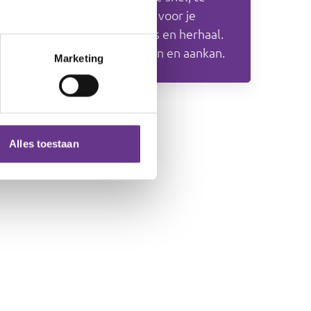
moeilijk of te makkelijk’ is voor je
cliënt. Zoek oefensituaties en herhaal.
Bespreek wat de cliënt kan en aankan.
Marketing
Alles toestaan