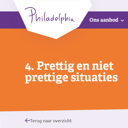
Ons aanbod
4. Prettig en niet
prettige situaties
Terug naar overzicht