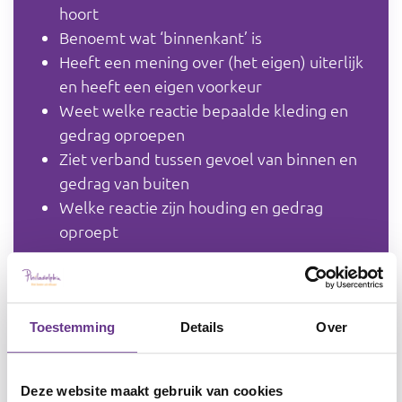
hoort
Benoemt wat ‘binnenkant’ is
Heeft een mening over (het eigen) uiterlijk
en heeft een eigen voorkeur
Weet welke reactie bepaalde kleding en
gedrag oproepen
Ziet verband tussen gevoel van binnen en
gedrag van buiten
Welke reactie zijn houding en gedrag
oproept
Waar werk je aan?
Toestemming
Details
Over
Je werkt van bewustzijn van buitenkant
(concreet) naar bewustzijn van binnenkant
(abstract).
Deze website maakt gebruik van cookies