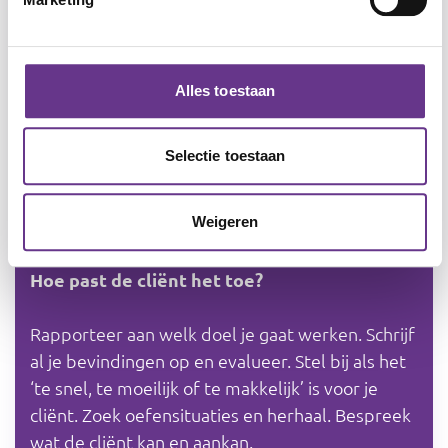
Begin bij het werkblad. Hierin wordt verwezen
naar andere werkvormen die je kunt gebruiken
(praatplaat, spel, enz.).
Mensen met een verstandelijke beperking laten
Alles toestaan
je duidelijk merken of je aansluit op hun
interesse, taal en niveau. Wat al bekend is,
Selectie toestaan
behandel je kort of sla je over.
Vraag altijd aan je cliënt:
Wat vind je hiervan?
Weigeren
voordat je iets overslaat.
Hoe past de cliënt het toe?
Rapporteer aan welk doel je gaat werken. Schrijf
al je bevindingen op en evalueer. Stel bij als het
‘te snel, te moeilijk of te makkelijk’ is voor je
cliënt. Zoek oefensituaties en herhaal. Bespreek
wat de cliënt kan en aankan.