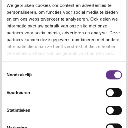
Je start bij buitenkant: je uiterlijk en wat
We gebruiken cookies om content en advertenties te
anderen aan je zien. Daarna de binnenkant: dat
personaliseren, om functies voor social media te bieden
zijn je gevoelens, gedachten, wensen, dromen.
en om ons websiteverkeer te analyseren. Ook delen we
Je maakt het verschil tussen buiten- en
informatie over uw gebruik van onze site met onze
binnenkant bewust. Dit is de basis voor het
partners voor social media, adverteren en analyse. Deze
partners kunnen deze gegevens combineren met andere
dealen met lastige gevoelens. Zoals bijv.
informatie die u aan ze heeft verstrekt of die ze hebben
omgaan en acceptatie van je beperking. Een
verzameld op basis van uw gebruik van hun services.
beperking is soms zichtbaar aan de buitenkant;
het zegt niets over wie je van binnen bent.
Toestemmingsselectie
Daarin zijn mensen gelijkwaardig. Cliënten met
Noodzakelijk
LVB ervaren dit vaak niet zo.
Voorkeuren
Hoe bouw je het op?
Statistieken
De opbouw van het materiaal is chronologisch:
je werkt van stap 1 naar 2, 3, enzovoort.
Marketing