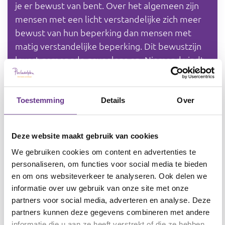
je er bewust van bent. Over het algemeen zijn
mensen met een licht verstandelijke zich meer
bewust van hun beperking dan mensen met
matig verstandelijke beperking. Dit bewustzijn
levert gemengde gevoelens op. Niemand vindt
het makkelijk grenzen van wat je kan te
accepteren.
Bovendien kan het besef confronterend zijn: je
Toestemming
Details
Over
beperking is immers voor altijd deel van je
bestaan.
Deze website maakt gebruik van cookies
Het zicht hebben op de eigen beperking en de
We gebruiken cookies om content en advertenties te
acceptatie ervan is een proces dat tijd en
personaliseren, om functies voor social media te bieden
aandacht vraagt. Het levert ok rouwgevoelens
en om ons websiteverkeer te analyseren. Ook delen we
op. Acceptatie start met het gewone gesprek
informatie over uw gebruik van onze site met onze
over “wat hoort bij jou” en “hoe kijk je daar
partners voor social media, adverteren en analyse. Deze
tegenaan.”
partners kunnen deze gegevens combineren met andere
informatie die u aan ze heeft verstrekt of die ze hebben