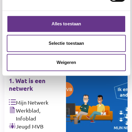
Digitale media
Werkblad,
Infoblad, Spel,
Alles toestaan
Praatplaat
Matig
Selectie toestaan
verstandelijk
beperkt (MVB)
Weigeren
1. Wat is een
netwerk
Mijn Netwerk
Werkblad,
Infoblad
Jeugd MVB