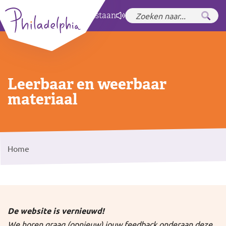
Zet hoog contrast
aan
Leerbaar en weerbaar
materiaal
Home
De website is vernieuwd!
We horen graag (opnieuw) jouw feedback onderaan deze