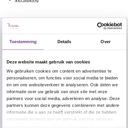
Graag jouw input
Toestemming
Details
Over
Leave
Hoe ben je op de website terechtgekomen?
this
field
Deze website maakt gebruik van cookies
blank
We gebruiken cookies om content en advertenties te
Werk je bij Philadelphia?
personaliseren, om functies voor social media te bieden
ja
en om ons websiteverkeer te analyseren. Ook delen we
informatie over uw gebruik van onze site met onze
nee
partners voor social media, adverteren en analyse. Deze
partners kunnen deze gegevens combineren met andere
Wat is je relatie met of functie in de zorg
informatie die u aan ze heeft verstrekt of die ze hebben
Ik ben een cliënt
verzameld op basis van uw gebruik van hun services.
Zorgmedewerker of begeleider