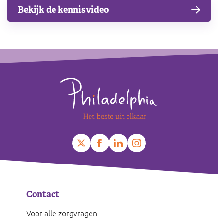
Bekijk de kennisvideo
Footer
Contact
Voor alle zorgvragen