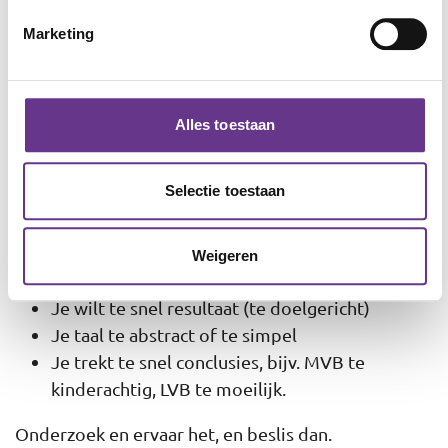
dit te vergroten als je:
Marketing
Meer materialen inzet
Meerdere thema’s doet
Alles toestaan
Zo geef je je cliënt grip op het ontdekken. Zo wordt
het ook makkelijker éigen’.
Selectie toestaan
De valkuil is:
Je laat je cliënt/leerling te weinig ervaren
Weigeren
(nadruk op praten)
Je wilt te snel resultaat (te doelgericht)
Je taal te abstract of te simpel
Je trekt te snel conclusies, bijv. MVB te
kinderachtig, LVB te moeilijk.
Onderzoek en ervaar het, en beslis dan.