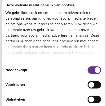
Deze website maakt gebruik van cookies
het begrip en denken. Je kunt hier al switchen naar
een andere doelgroep (MVB, LVB, Jeugd).
We gebruiken cookies om content en advertenties te
personaliseren, om functies voor social media te bieden
Met Blok 1 kun je je cliënt/leerling laten ervaren dat
en om ons websiteverkeer te analyseren. Ook delen we
het echt om hem gaat.
informatie over uw gebruik van onze site met onze
partners voor social media, adverteren en analyse. Deze
Met Blok 2 ervaart hij ‘wat er gebeurt tussen jou en
partners kunnen deze gegevens combineren met andere
de ander’.
informatie die u aan ze heeft verstrekt of die ze hebben
Met Blok 2 met 3 herkent
verzameld op basis van uw gebruik van hun services.
je cliënt/leerling vertrouwen en veiligheid steeds
beter.
Toestemmingsselectie
Noodzakelijk
Met het oog op groei
Alle doelen vind je bij de materialen. In een paar
leergesprekken ontdek je welk doel past. Je zet
Voorkeuren
dan meer materialen in (startplaat, infoblad, film
e.d.). Wil je met groei aan de slag, richt je dan op
Statistieken
het bewustzijn en het begrip van je cliënt. Je helpt