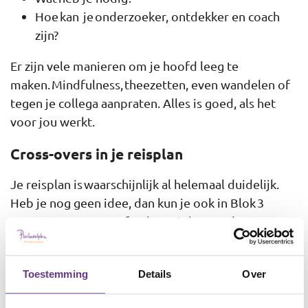
Hoe kan je onderzoeker, ontdekker en coach
zijn?
Er zijn vele manieren om je hoofd leeg te
maken. Mindfulness, theezetten, even wandelen of
tegen je collega aanpraten. Alles is goed, als het
voor jou werkt.
Cross-overs in je reisplan
Je reisplan is waarschijnlijk al helemaal duidelijk.
Heb je nog geen idee, dan kun je ook in Blok 3
starten met eerst 1 of 2 thema’s kort verkennen.
Heeft je cliënt/leerling een voorkeur, start dan
daarmee.
Toestemming
Details
Over
In dit gesprek krijg je een indruk van de beleving en
de vragen van je cliënt/leerling. En een indruk van