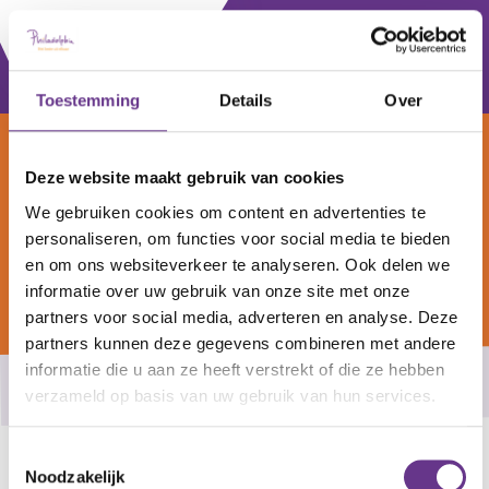
Zet
aan
Locaties
Vacatures
PhilaNet
hoog
contrast
Toestemming
Details
Over
Deze website maakt gebruik van cookies
We gebruiken cookies om content en advertenties te
Dagbesteding Noordwijk
personaliseren, om functies voor social media te bieden
en om ons websiteverkeer te analyseren. Ook delen we
Neem contact op
informatie over uw gebruik van onze site met onze
partners voor social media, adverteren en analyse. Deze
partners kunnen deze gegevens combineren met andere
informatie die u aan ze heeft verstrekt of die ze hebben
Dagbesteding, leren en werken
verzameld op basis van uw gebruik van hun services.
Toestemmingsselectie
Noodzakelijk