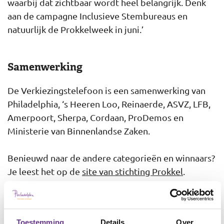
waarbij dat zichtbaar wordt heel belangrijk. Denk
aan de campagne Inclusieve Stembureaus en
natuurlijk de Prokkelweek in juni.’
Samenwerking
De Verkiezingstelefoon is een samenwerking van
Philadelphia, ‘s Heeren Loo, Reinaerde, ASVZ, LFB,
Amerpoort, Sherpa, Cordaan, ProDemos en
Ministerie van Binnenlandse Zaken.
Benieuwd naar de andere categorieën en winnaars?
Je leest het op de
site van stichting Prokkel
.
Gouden Prokkel voor de
Toestemming
Details
Over