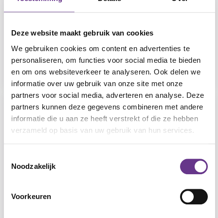
Verkiezingstelefoon
Deze website maakt gebruik van cookies
Datum
1 oktober 2024
We gebruiken cookies om content en advertenties te
Delen
personaliseren, om functies voor social media te bieden
en om ons websiteverkeer te analyseren. Ook delen we
informatie over uw gebruik van onze site met onze
partners voor social media, adverteren en analyse. Deze
partners kunnen deze gegevens combineren met andere
Meer nieuws
informatie die u aan ze heeft verstrekt of die ze hebben
Philadelphia en DPD werken samen op
verzameld op basis van uw gebruik van hun services.
dagbestedingslocaties
Nieuw jaarverslag en kwaliteitsbeeld: samen
Toestemmingsselectie
Noodzakelijk
werelden vergroten
Philadelphia Zorg tekent contract voor nieuw
elektronisch cliëntendossier
Voorkeuren
Jerina Hilhorst-Kamphuis en Job van den