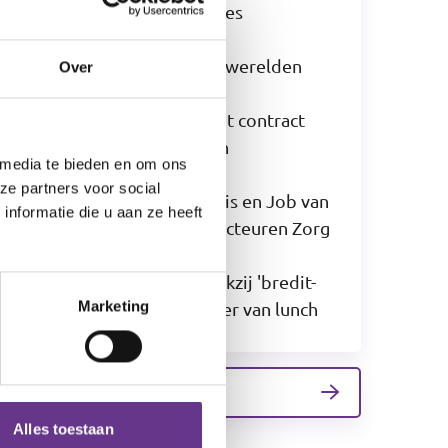
op dagbestedingslocaties
Nieuw jaarverslag en
kwaliteitsbeeld: samen werelden
Over
vergroten
Philadelphia Zorg tekent contract
voor nieuw elektronisch
 media te bieden en om ons
cliëntendossier
ze partners voor social
Jerina Hilhorst-Kamphuis en Job van
nformatie die u aan ze heeft
den Heuvel nieuwe directeuren Zorg
& Wonen Philadelphia
Vergroot je wereld: dankzij 'bredit-
brood' geniet cliënt weer van lunch
Marketing
Terug naar het overzicht
Alles toestaan