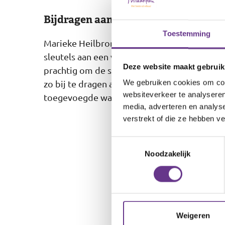
Bijdragen aan zelfstandigheid en we
Toestemming
Marieke Heilbron, directeur van Elan Wonen,
sleutels aan een van de cliënten en benadrukt
Deze website maakt gebruik
prachtig om de sleutels te overhandigen aa
zo bij te dragen aan hun zelfstandigheid en 
We gebruiken cookies om cont
websiteverkeer te analyseren
toegevoegde waarde: namelijk een gemengd 
media, adverteren en analys
verstrekt of die ze hebben v
Toestemmingsselectie
Noodzakelijk
Weigeren