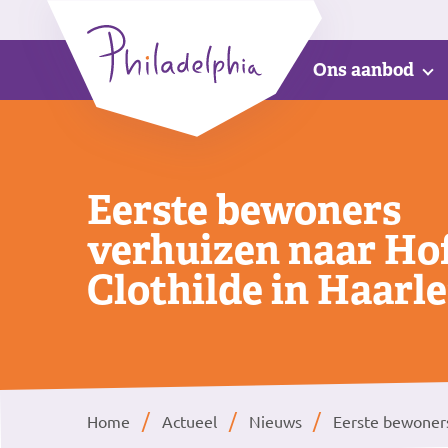
Ons aanbod
Eerste bewoners
verhuizen naar Ho
Clothilde in Haarl
Home
Actueel
Nieuws
Eerste bewoners