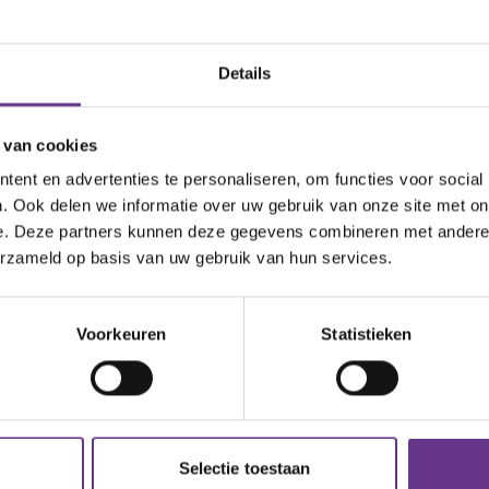
lzijn
Details
 deelt dit enthousiasme. Zij overhandigde de
e het belang van inclusieve huisvesting: 'Het is
 van cookies
n deze nieuwe bewoners van Hof van Clothilde en
welzijn. Voor Elan Wonen betekent dit ook een
ent en advertenties te personaliseren, om functies voor social
. Ook delen we informatie over uw gebruik van onze site met on
complex met een diversiteit aan inwoners.'
e. Deze partners kunnen deze gegevens combineren met andere i
erzameld op basis van uw gebruik van hun services.
Voorkeuren
Statistieken
Selectie toestaan