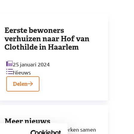
Eerste bewoners
verhuizen naar Hof van
Clothilde in Haarlem
Datum
25 januari 2024
Categoriën
Nieuws
Delen
Meer nieuws
Philadelphia en DPD werken samen