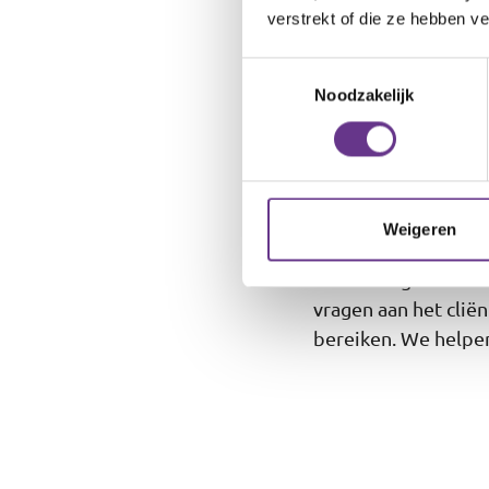
verstrekt of die ze hebben v
Als je bij Philadelp
Toestemmingsselectie
woon je samen met 
Noodzakelijk
beperking of een li
Vragen over wo
Weigeren
Wil je graag bij Ph
zelfstandig wonen. W
vragen aan het clië
bereiken. We helpen