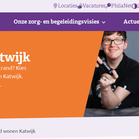
Locaties
Vacatures
PhilaNet
Onze zorg- en begeleidingsvisies
Actue
twijk
trand? Kies
n Katwijk.
.
d wonen Katwijk