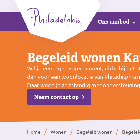
Ons aanbod
Begeleid wonen Ka
Wil je een eigen appartement, dicht bij het s
dan voor een woonlocatie van Philadelphia i
Daar woon je zelfstandig met ondersteuning
Neem contact op
Home
Wonen
Begeleid wonen
Begelei