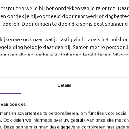
dersteunen we je bij het ontdekken van je talenten. Daar
nten ontdek je bijvoorbeeld door naar werk of dagbested
proberen. Door dingen te doen die soms best spannend z
ijken we ook naar wat je lastig vindt. Zoals het huishou
egeleiding helpt je daar dan bij. Samen met je persoonli
wensen zijn en welke vaardigheden je wilt leren. Misschi
uzes maakt. Of hoe je boodschappen doet in de supermark
eien en je zelfstandigheid te vergroten. Op deze pagina 
ag verwachten.
Details
trand
 van cookies
ovincie Zuid-Holland. Lekker dicht bij de zee en het stran
ent en advertenties te personaliseren, om functies voor social
en houdt. En in de zomer neem je natuurlijk lekker een
. Ook delen we informatie over uw gebruik van onze site met on
e. Deze partners kunnen deze gegevens combineren met andere i