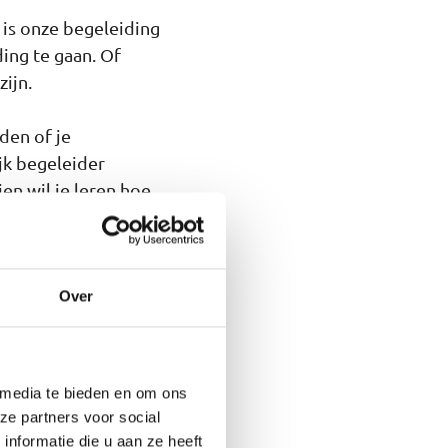
 is onze begeleiding
ing te gaan. Of
ijn.
den of je
jk begeleider
en wil je leren hoe
t. Wat je ook wilt,
lees je wat je van
Over
d. Heerlijk als je
 media te bieden en om ons
 duik in de zee om
ze partners voor social
nformatie die u aan ze heeft