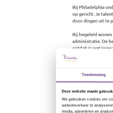
Bij Philadelphia on
op gericht. Je tale
door dingen uit te 
Bij begeleid wonen k
administratie. De b
ontdek je wat jouw 
je zelfstandiger ke
wij helpen je te gro
onze
begeleiding
m
Toestemming
Wonen bij het s
Deze website maakt gebruik
Katwijk ligt in de pr
We gebruiken cookies om cont
van strandwandeling
websiteverkeer te analyseren
media, adverteren en analys
af te koelen.