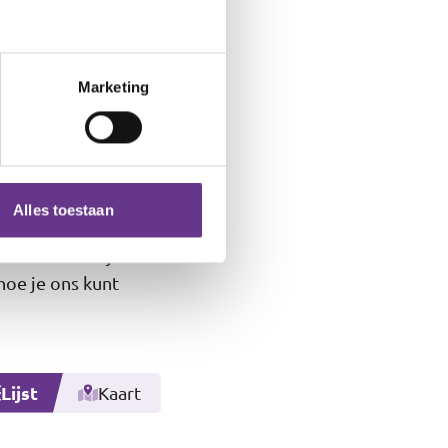
 de woonlocatie
erstandelijke
Marketing
Alles toestaan
 vragen over
nken. Stel al je
 hoe je ons kunt
Lijst
Kaart
Leaflet