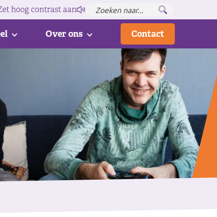
Zet hoog contrast
aan
el
Over ons
Contact