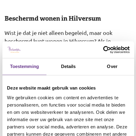
Beschermd wonen in Hilversum
Wist je dat je niet alleen begeleid, maar ook
beschermd kunt wonen in Hilversum? Als je
bijvoorbeeld niet goed voor jezelf kunt zorgen,
past beschermd wonen misschien bij jou. Er is dan
dag en nacht begeleiding beschikbaar. De
Toestemming
Details
Over
begeleiders zorgen voor structuur en regelmaat
zodat je steeds zelfstandiger kunt leven.
Deze website maakt gebruik van cookies
We gebruiken cookies om content en advertenties te
Woonbegeleiding Hilversum
personaliseren, om functies voor social media te bieden
en om ons websiteverkeer te analyseren. Ook delen we
Denk je dat
begeleid wonen
misschien iets voor jou
informatie over uw gebruik van onze site met onze
is? Op deze speciale pagina over begeleid wonen
partners voor social media, adverteren en analyse. Deze
partners kunnen deze gegevens combineren met andere
vind je meer informatie. Op de pagina over