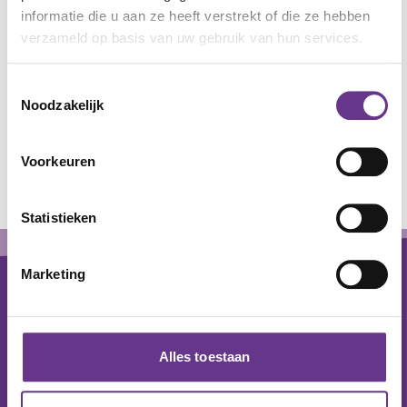
informatie die u aan ze heeft verstrekt of die ze hebben
beschermd wonen kun je meer lezen over
verzameld op basis van uw gebruik van hun services.
beschermd wonen. Je kunt ook altijd contact
opnemen met Philadelphia voor meer informatie.
Toestemmingsselectie
Noodzakelijk
Lijst
Kaart
Voorkeuren
Leaflet
+
Statistieken
Footer
−
Marketing
Alles toestaan