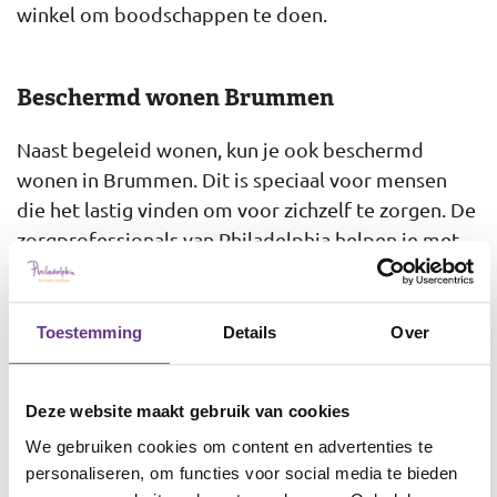
winkel om boodschappen te doen.
Beschermd wonen Brummen
Naast begeleid wonen, kun je ook beschermd
wonen in Brummen. Dit is speciaal voor mensen
die het lastig vinden om voor zichzelf te zorgen. De
zorgprofessionals van Philadelphia helpen je met
het vinden van structuur en regelmaat in jouw
leven. Zodat je steeds beter leert om zelfstandig te
wonen. Door deze woonvorm aan te bieden, willen
Toestemming
Details
Over
we mensen met autisme, psychische problemen en
(ex-)gedetineerden een handje helpen in het leven.
Deze website maakt gebruik van cookies
We gebruiken cookies om content en advertenties te
Woonbegeleiding Brummen
personaliseren, om functies voor social media te bieden