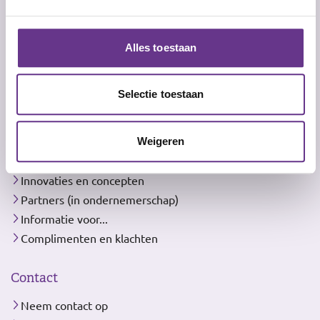
Ondersteuning
Dagbesteding, leren en werken
Alles toestaan
Expertise en behandeling
Over ons
Selectie toestaan
Over Philadelphia
Zeggenschap over je leven
Weigeren
Muziek in onze zorg
Innovaties en concepten
Partners (in ondernemerschap)
Informatie voor...
Complimenten en klachten
Contact
Neem contact op