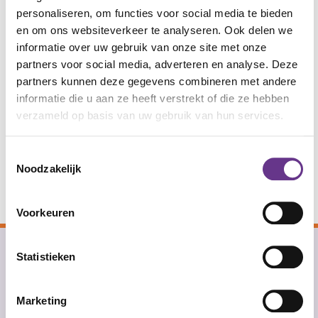
033 - 760 20 00
personaliseren, om functies voor social media te bieden
Servicekantoor Amersfoort:
en om ons websiteverkeer te analyseren. Ook delen we
Wijersstraat 1, 3811 MZ Amersfoort
informatie over uw gebruik van onze site met onze
partners voor social media, adverteren en analyse. Deze
partners kunnen deze gegevens combineren met andere
Ons
Wonen en logeren
informatie die u aan ze heeft verstrekt of die ze hebben
aanbod
verzameld op basis van uw gebruik van hun services.
Ondersteuning
Dagbesteding
Toestemmingsselectie
Noodzakelijk
Leren en werken
Voorkeuren
Statistieken
Ons aanbod
Wonen
Marketing
Logeren