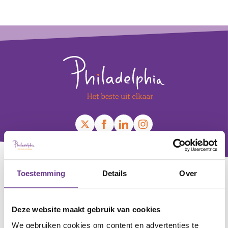
Leaflet
+
Footer
−
Toestemming
Details
Over
Contact
Voor alle zorgvragen
0800 - 0830
Deze website maakt gebruik van cookies
Voor algemene en zakelijke vragen
We gebruiken cookies om content en advertenties te