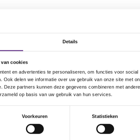
Details
 van cookies
ent en advertenties te personaliseren, om functies voor social
. Ook delen we informatie over uw gebruik van onze site met on
Contact
e. Deze partners kunnen deze gegevens combineren met andere i
erzameld op basis van uw gebruik van hun services.
Voor alle zorgvragen
0800 - 0830
Voor algemene en zakelijke vragen
Voorkeuren
Statistieken
033 - 760 20 00
Servicekantoor Amersfoort:
Wijersstraat 1, 3811 MZ Amersfoort