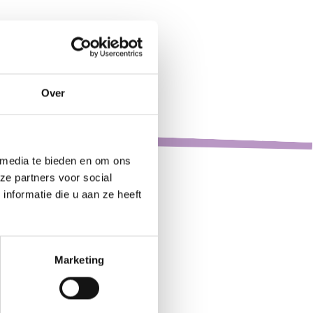
Lijst
Kaart
Leaflet
Over
 media te bieden en om ons
ze partners voor social
Ons
nformatie die u aan ze heeft
Wonen en logeren
aanbod
Ondersteuning
Dagbesteding
Marketing
Leren en werken