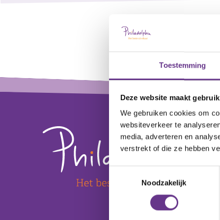
Toestemming
+
Footer
−
Deze website maakt gebruik
We gebruiken cookies om cont
websiteverkeer te analyseren
media, adverteren en analys
verstrekt of die ze hebben v
Toestemmingsselectie
Noodzakelijk