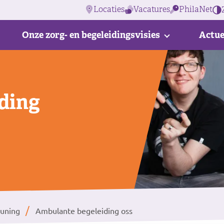
Locaties
Vacatures
PhilaNet
Onze zorg- en begeleidingsvisies
Actue
ding
uning
Ambulante begeleiding oss