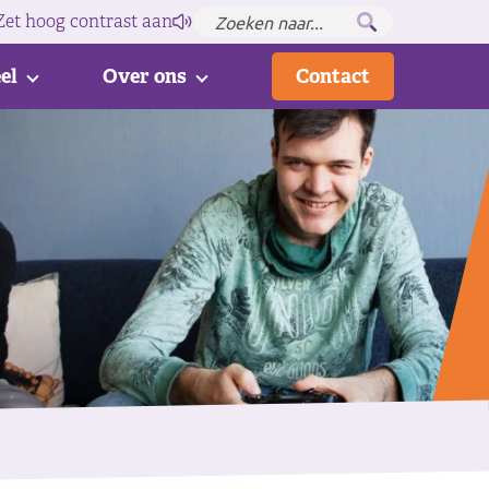
Zet hoog contrast
aan
el
Over ons
Contact