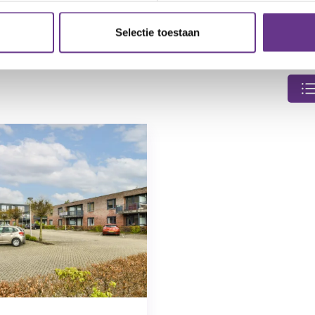
er. Bel gratis telefoonnummer 0800 - 0830. Je krijgt dan
n de telefoon. Kijk voor de openingstijden op onze
cont
Selectie toestaan