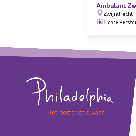
Ambulant Zw
Zwijndrecht
Lichte versta
+
Footer
−