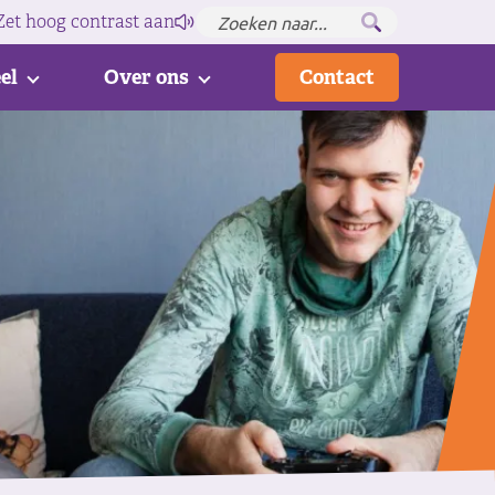
Zet hoog contrast
aan
el
Over ons
Contact