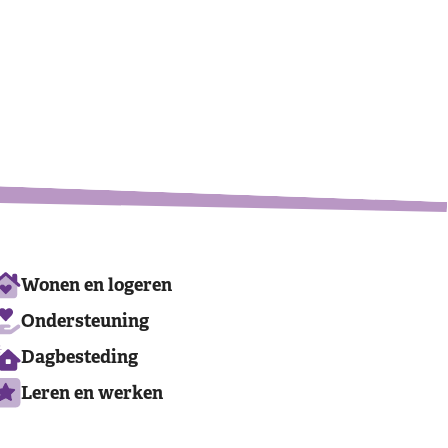
©
OpenStreetMap
contributors
Ons
Wonen en logeren
aanbod
Ondersteuning
Dagbesteding
Leren en werken