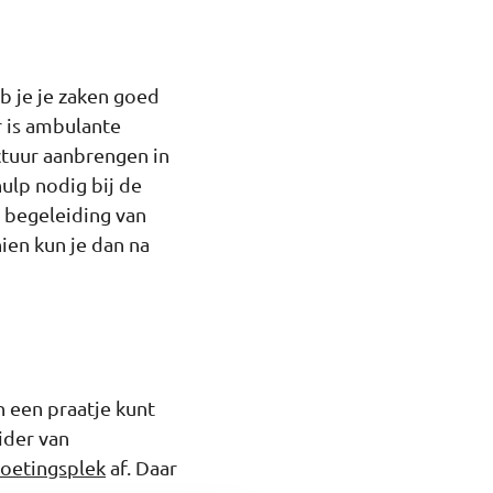
eb je je zaken goed
r is ambulante
ctuur aanbrengen in
hulp nodig bij de
 begeleiding van
hien kun je dan na
en een praatje kunt
ider van
oetingsplek
af. Daar