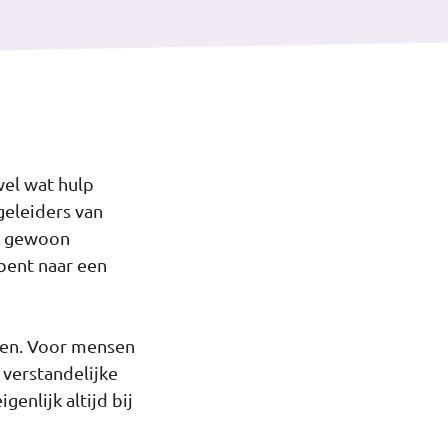
wel wat hulp
geleiders van
je gewoon
 bent naar een
nen. Voor mensen
verstandelijke
enlijk altijd bij