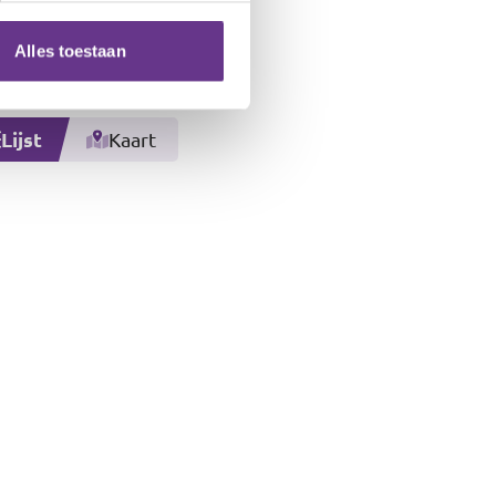
 het cliëntbureau
actpagina
.
Alles toestaan
Lijst
Kaart