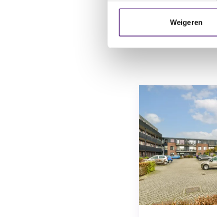
je er graag meer ov
van Philadelphia aa
Weigeren