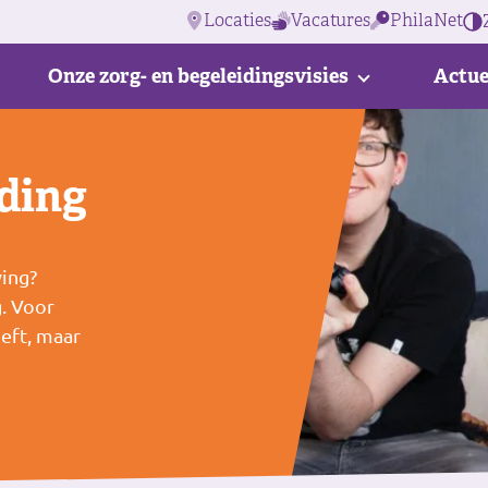
Locaties
Vacatures
PhilaNet
Onze zorg- en begeleidingsvisies
Actue
ding
ving?
. Voor
eeft, maar