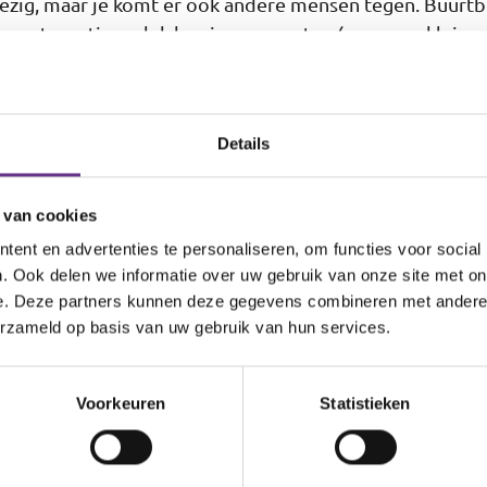
wezig, maar je komt er ook andere mensen tegen. Buur
n ontmoetingsplek kun je samen eten (voor een kleine e
koffie drinken of een workshop volgen. Het is een plek 
e geen begeleiding krijgt van Philadelphia.
Details
atie aan
 van cookies
 in Dordrecht of omgeving? Dan ondersteunen we je gra
ent en advertenties te personaliseren, om functies voor social
zorg van Philadelphia als je een indicatie vanuit de We
. Ook delen we informatie over uw gebruik van onze site met on
ng van de Wet maatschappelijke ondersteuning (WMO) 
e. Deze partners kunnen deze gegevens combineren met andere i
schikking vraag je aan bij de gemeente Dordrecht, een in
erzameld op basis van uw gebruik van hun services.
lling Zorg (CIZ).
Voorkeuren
Statistieken
bulante begeleiding?
g geworden naar de begeleiding van Philadelphia in Dor