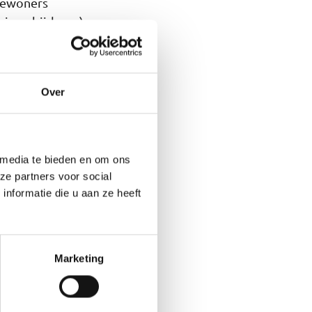
tbewoners
igen bijdrage),
waar iedereen
Over
ag. Je komt in
 media te bieden en om ons
t langdurige zorg
ze partners voor social
hebt voor ambulante
nformatie die u aan ze heeft
dicatie bij het
Marketing
drecht? We vertellen