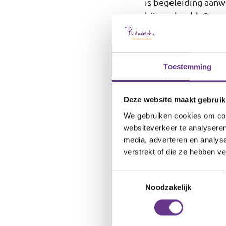
is begeleiding aan
bijvoorbeeld. Op ee
gezellig een kopje 
welkom is, ook als j
Toestemming
Vraag een indic
Deze website maakt gebruik
Woon je zelfstandig
We gebruiken cookies om cont
aanmerking voor de 
websiteverkeer te analyseren
(WLZ) of beschikki
media, adverteren en analys
begeleiding. Een be
verstrekt of die ze hebben v
Centrum Indicatieste
Toestemmingsselectie
Noodzakelijk
Vragen over am
Ben jij nieuwsgieri