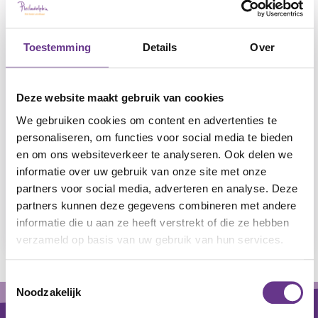
Of je hebt thuis een playlist opgezet en totaal
onverwacht komt dat nummer voorbij dat werd
Toestemming
Details
Over
gedraaid op die intens verdrietige begrafenis
jaren geleden. In een paar seconden ben je er in
gedachten weer, opnieuw word je diep van
Deze website maakt gebruik van cookies
binnen geraakt en voel je de tranen opkomen.
We gebruiken cookies om content en advertenties te
personaliseren, om functies voor social media te bieden
Muziek heeft de eigenschap om iemand direct
en om ons websiteverkeer te analyseren. Ook delen we
te raken. Daarom is muziek ook zo geschikt om
informatie over uw gebruik van onze site met onze
partners voor social media, adverteren en analyse. Deze
emoties bij mensen te beïnvloeden en spanning
partners kunnen deze gegevens combineren met andere
en pijn te verminderen.
informatie die u aan ze heeft verstrekt of die ze hebben
verzameld op basis van uw gebruik van hun services.
Toestemmingsselectie
Footer
Noodzakelijk