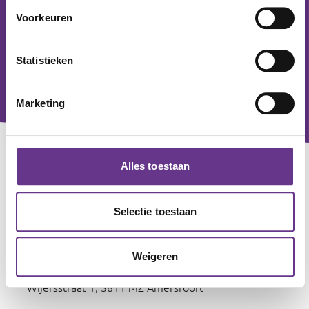
Voorkeuren
Statistieken
Marketing
Alles toestaan
Contact
Voor alle zorgvragen
Selectie toestaan
0800 - 0830
Voor algemene en zakelijke vragen
033 - 760 20 00
Weigeren
Servicekantoor Amersfoort:
Wijersstraat 1, 3811 MZ Amersfoort