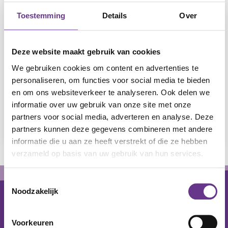
therapie of als hulpmiddel.
Toestemming
Details
Over
Muziek verhoogt ook tijdens het sporten het
uithoudingsvermogen én plezier. Uit onderzoek
Deze website maakt gebruik van cookies
uitgevoerd aan de Engelse Brunel University is
We gebruiken cookies om content en advertenties te
gebleken dat je door te sporten op muziek je
personaliseren, om functies voor social media te bieden
uithoudingsvermogen met maar liefst 15 %
en om ons websiteverkeer te analyseren. Ook delen we
vergroot. Wel moet je dan trainen met de juiste
informatie over uw gebruik van onze site met onze
beats, 120 tot 140 per minuut, op.
partners voor social media, adverteren en analyse. Deze
partners kunnen deze gegevens combineren met andere
informatie die u aan ze heeft verstrekt of die ze hebben
verzameld op basis van uw gebruik van hun services.
Footer
Toestemmingsselectie
Noodzakelijk
Voorkeuren