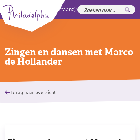
Zet hoog contrast
aan
Zingen en dansen met Marco
de Hollander
Terug naar overzicht